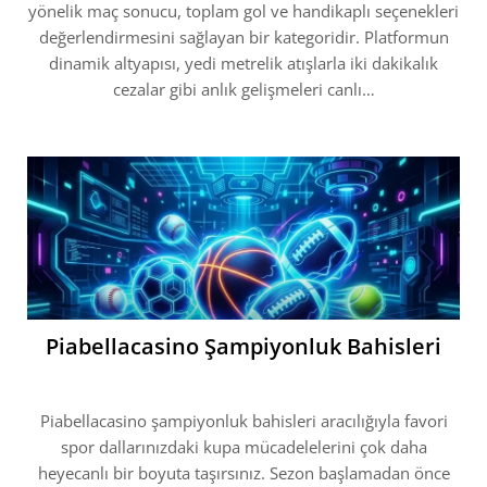
yönelik maç sonucu, toplam gol ve handikaplı seçenekleri
değerlendirmesini sağlayan bir kategoridir. Platformun
dinamik altyapısı, yedi metrelik atışlarla iki dakikalık
cezalar gibi anlık gelişmeleri canlı…
Piabellacasino Şampiyonluk Bahisleri
Piabellacasino şampiyonluk bahisleri aracılığıyla favori
spor dallarınızdaki kupa mücadelelerini çok daha
heyecanlı bir boyuta taşırsınız. Sezon başlamadan önce