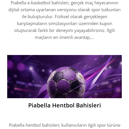
Piabella e-basketbol bahisleri, gerçek maç heyecanının
dijital ortama uyarlanan versiyonu olarak spor tutkunları
ile buluşturulur. Fiziksel olarak gerçekleşen
karşılaşmaların simülasyonları üzerinden kupon
oluşturarak farklı bir deneyim yaşayabilirsiniz. İlgili
maçların en önemli avantajı,…
Piabella Hentbol Bahisleri
Piabella hentbol bahisleri; kullanıcıların ilgili spor türüne