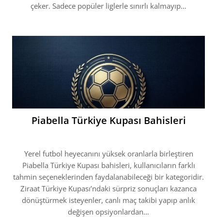
çeker. Sadece popüler liglerle sınırlı kalmayıp…
Piabella Türkiye Kupası Bahisleri
Yerel futbol heyecanını yüksek oranlarla birleştiren
Piabella Türkiye Kupası bahisleri, kullanıcıların farklı
tahmin seçeneklerinden faydalanabileceği bir kategoridir.
Ziraat Türkiye Kupası’ndaki sürpriz sonuçları kazanca
dönüştürmek isteyenler, canlı maç takibi yapıp anlık
değişen opsiyonlardan…