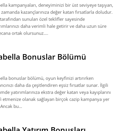
ella kampanyaları, deneyiminizi bir üst seviyeye taşıyan,
 zamanda kazançlarınıza değer katan fırsatlarla doludur.
 tarafından sunulan özel teklifler sayesinde
rımlarınızı daha verimli hale getirir ve daha uzun süre
ecana ortak olursunuz….
abella Bonuslar Bölümü
ella bonuslar bölümü, oyun keyfinizi artırırken
ncınızı daha da çeşitlendiren eşsiz fırsatlar sunar. İlgili
mde yatırımlarınıza ekstra değer katan veya kayıplarını
fi etmenize olanak sağlayan birçok cazip kampanya yer
. Ancak bu…
abella Yatırım Bonusları