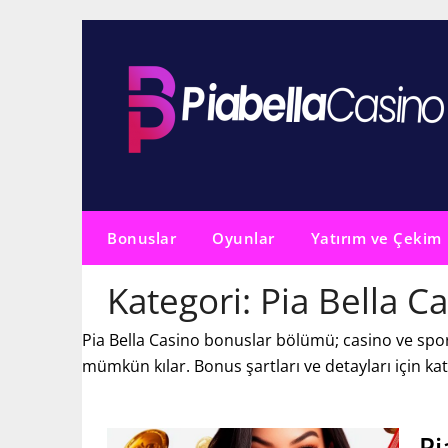
Skip
to
content
Bonuslar
Oyunlar
Yatırım ve Çekim
Kategori:
Pia Bella C
Pia Bella Casino bonuslar bölümü; casino ve spor
mümkün kılar. Bonus şartları ve detayları için k
Pi