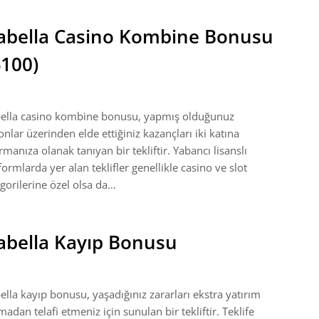
abella Casino Kombine Bonusu
100)
bella casino kombine bonusu, yapmış olduğunuz
nlar üzerinden elde ettiğiniz kazançları iki katına
rmanıza olanak tanıyan bir tekliftir. Yabancı lisanslı
formlarda yer alan teklifler genellikle casino ve slot
gorilerine özel olsa da…
abella Kayıp Bonusu
ella kayıp bonusu, yaşadığınız zararları ekstra yatırım
adan telafi etmeniz için sunulan bir tekliftir. Teklife