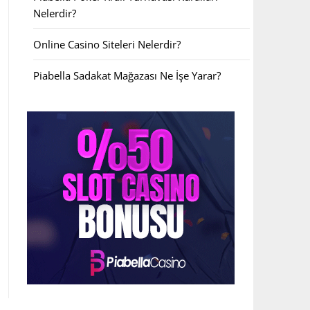
Nelerdir?
Online Casino Siteleri Nelerdir?
Piabella Sadakat Mağazası Ne İşe Yarar?