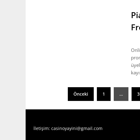
Pi
Fr
Onli
prom
üyel
kayı
Yazı
Önceki
1
…
3
sayfalaması
İletişim: casinoyayini@gmail.com