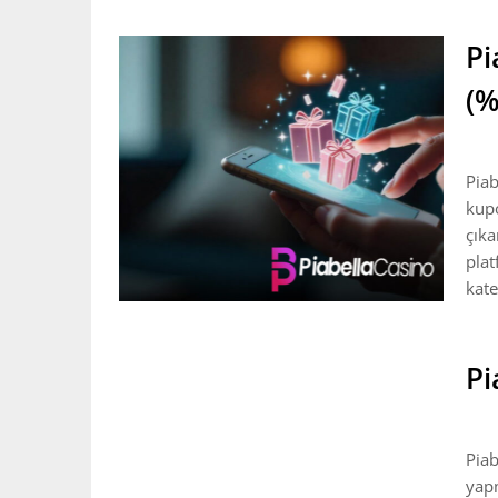
Pi
(%
Pia
kupo
çıka
plat
kate
Pi
Piab
yapm