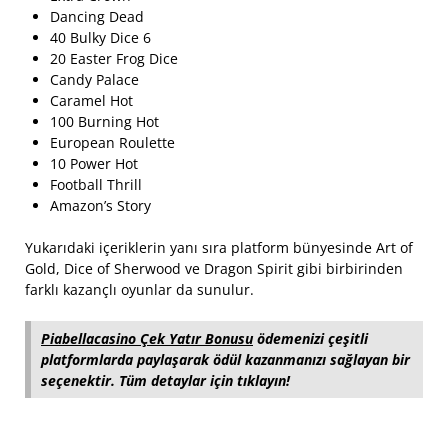
Dancing Dead
40 Bulky Dice 6
20 Easter Frog Dice
Candy Palace
Caramel Hot
100 Burning Hot
European Roulette
10 Power Hot
Football Thrill
Amazon’s Story
Yukarıdaki içeriklerin yanı sıra platform bünyesinde Art of
Gold, Dice of Sherwood ve Dragon Spirit gibi birbirinden
farklı kazançlı oyunlar da sunulur.
Piabellacasino Çek Yatır Bonusu
ödemenizi çeşitli
platformlarda paylaşarak ödül kazanmanızı sağlayan bir
seçenektir. Tüm detaylar için tıklayın!