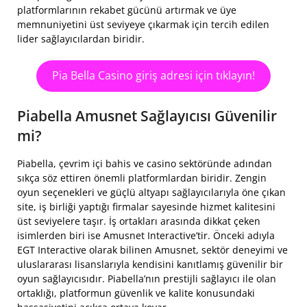
platformlarının rekabet gücünü artırmak ve üye
memnuniyetini üst seviyeye çıkarmak için tercih edilen
lider sağlayıcılardan biridir.
Pia Bella Casino giriş adresi için tıklayın!
Piabella Amusnet Sağlayıcısı Güvenilir
mi?
Piabella, çevrim içi bahis ve casino sektöründe adından
sıkça söz ettiren önemli platformlardan biridir. Zengin
oyun seçenekleri ve güçlü altyapı sağlayıcılarıyla öne çıkan
site, iş birliği yaptığı firmalar sayesinde hizmet kalitesini
üst seviyelere taşır. İş ortakları arasında dikkat çeken
isimlerden biri ise Amusnet Interactive’tir. Önceki adıyla
EGT Interactive olarak bilinen Amusnet, sektör deneyimi ve
uluslararası lisanslarıyla kendisini kanıtlamış güvenilir bir
oyun sağlayıcısıdır. Piabella’nın prestijli sağlayıcı ile olan
ortaklığı, platformun güvenlik ve kalite konusundaki