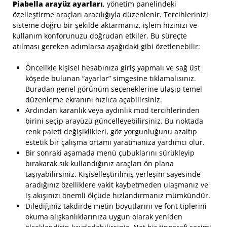
Piabella arayüz ayarları
, yönetim panelindeki
özelleştirme araçları aracılığıyla düzenlenir. Tercihlerinizi
sisteme doğru bir şekilde aktarmanız, işlem hızınızı ve
kullanım konforunuzu doğrudan etkiler. Bu süreçte
atılması gereken adımlarsa aşağıdaki gibi özetlenebilir:
Öncelikle kişisel hesabınıza giriş yapmalı ve sağ üst
köşede bulunan “ayarlar” simgesine tıklamalısınız.
Buradan genel görünüm seçeneklerine ulaşıp temel
düzenleme ekranını hızlıca açabilirsiniz.
Ardından karanlık veya aydınlık mod tercihlerinden
birini seçip arayüzü güncelleyebilirsiniz. Bu noktada
renk paleti değişiklikleri, göz yorgunluğunu azaltıp
estetik bir çalışma ortamı yaratmanıza yardımcı olur.
Bir sonraki aşamada menü çubuklarını sürükleyip
bırakarak sık kullandığınız araçları ön plana
taşıyabilirsiniz. Kişiselleştirilmiş yerleşim sayesinde
aradığınız özelliklere vakit kaybetmeden ulaşmanız ve
iş akışınızı önemli ölçüde hızlandırmanız mümkündür.
Dilediğiniz takdirde metin boyutlarını ve font tiplerini
okuma alışkanlıklarınıza uygun olarak yeniden