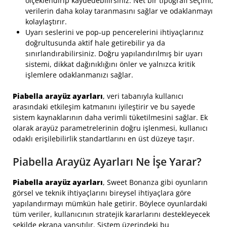
ölçeklendirip kaydedebilirsiniz. Net bir tipografi seçimi,
verilerin daha kolay taranmasını sağlar ve odaklanmayı
kolaylaştırır.
Uyarı seslerini ve pop-up pencerelerini ihtiyaçlarınız
doğrultusunda aktif hale getirebilir ya da
sınırlandırabilirsiniz. Doğru yapılandırılmış bir uyarı
sistemi, dikkat dağınıklığını önler ve yalnızca kritik
işlemlere odaklanmanızı sağlar.
Piabella arayüz ayarları
, veri tabanıyla kullanıcı
arasındaki etkileşim katmanını iyileştirir ve bu sayede
sistem kaynaklarının daha verimli tüketilmesini sağlar. Ek
olarak arayüz parametrelerinin doğru işlenmesi, kullanıcı
odaklı erişilebilirlik standartlarını en üst düzeye taşır.
Piabella Arayüz Ayarları Ne İşe Yarar?
Piabella arayüz ayarları
, Sweet Bonanza gibi oyunların
görsel ve teknik ihtiyaçlarını bireysel ihtiyaçlara göre
yapılandırmayı mümkün hale getirir. Böylece oyunlardaki
tüm veriler, kullanıcının stratejik kararlarını destekleyecek
şekilde ekrana yansıtılır. Sistem üzerindeki bu