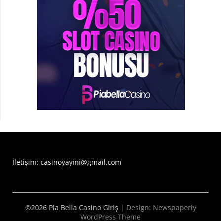
İletişim: casinoyayini@gmail.com
©2026 Pia Bella Casino Giriş
| Design:
Newspaperly
WordPress Theme