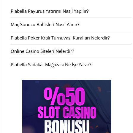
Piabella Payurus Yatırımı Nasıl Yapılır?
Maç Sonucu Bahisleri Nasıl Alınır?
Piabella Poker Kralı Turnuvası Kuralları Nelerdir?
Online Casino Siteleri Nelerdir?
Piabella Sadakat Mağazası Ne İşe Yarar?