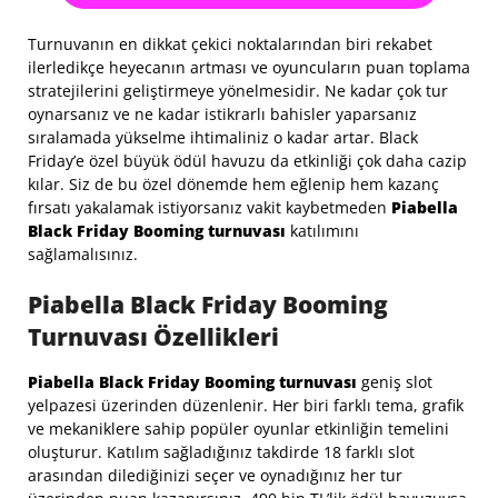
Turnuvanın en dikkat çekici noktalarından biri rekabet
ilerledikçe heyecanın artması ve oyuncuların puan toplama
stratejilerini geliştirmeye yönelmesidir. Ne kadar çok tur
oynarsanız ve ne kadar istikrarlı bahisler yaparsanız
sıralamada yükselme ihtimaliniz o kadar artar. Black
Friday’e özel büyük ödül havuzu da etkinliği çok daha cazip
kılar. Siz de bu özel dönemde hem eğlenip hem kazanç
fırsatı yakalamak istiyorsanız vakit kaybetmeden
Piabella
Black Friday Booming turnuvası
katılımını
sağlamalısınız.
Piabella Black Friday Booming
Turnuvası Özellikleri
Piabella Black Friday Booming turnuvası
geniş slot
yelpazesi üzerinden düzenlenir. Her biri farklı tema, grafik
ve mekaniklere sahip popüler oyunlar etkinliğin temelini
oluşturur. Katılım sağladığınız takdirde 18 farklı slot
arasından dilediğinizi seçer ve oynadığınız her tur