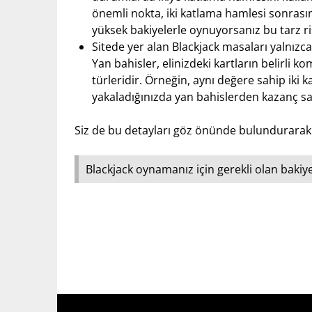
önemli nokta, iki katlama hamlesi sonrasın
yüksek bakiyelerle oynuyorsanız bu tarz ris
Sitede yer alan Blackjack masaları yalnızc
Yan bahisler, elinizdeki kartların belirli 
türleridir. Örneğin, aynı değere sahip iki 
yakaladığınızda yan bahislerden kazanç sa
Siz de bu detayları göz önünde bulundurarak oy
Blackjack oynamanız için gerekli olan bakiy