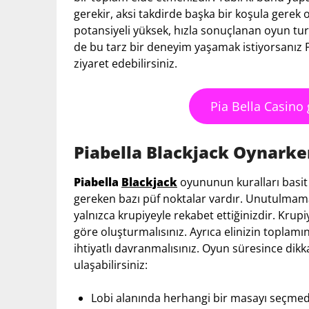
gerekir, aksi takdirde başka bir koşula gere
potansiyeli yüksek, hızla sonuçlanan oyun turl
de bu tarz bir deneyim yaşamak istiyorsanız P
ziyaret edebilirsiniz.
Pia Bella Casino g
Piabella Blackjack Oynarke
Piabella
Blackjack
oyununun kuralları basit
gereken bazı püf noktalar vardır. Unutulmama
yalnızca krupiyeyle rekabet ettiğinizdir. Krupi
göre oluşturmalısınız. Ayrıca elinizin toplamın
ihtiyatlı davranmalısınız. Oyun süresince dik
ulaşabilirsiniz:
Lobi alanında herhangi bir masayı seçmede