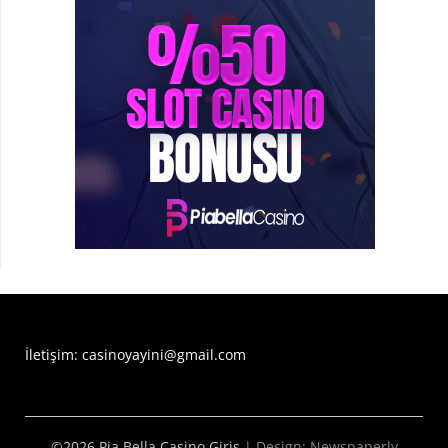
İletişim: casinoyayini@gmail.com
©2026 Pia Bella Casino Giriş
| Design:
Newspaperly