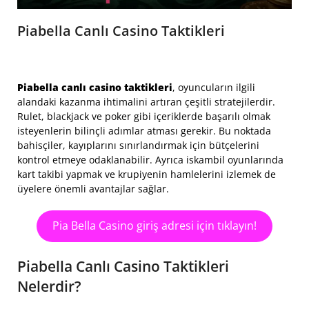
Piabella Canlı Casino Taktikleri
Piabella canlı casino taktikleri
, oyuncuların ilgili
alandaki kazanma ihtimalini artıran çeşitli stratejilerdir.
Rulet, blackjack ve poker gibi içeriklerde başarılı olmak
isteyenlerin bilinçli adımlar atması gerekir. Bu noktada
bahisçiler, kayıplarını sınırlandırmak için bütçelerini
kontrol etmeye odaklanabilir. Ayrıca iskambil oyunlarında
kart takibi yapmak ve krupiyenin hamlelerini izlemek de
üyelere önemli avantajlar sağlar.
Pia Bella Casino giriş adresi için tıklayın!
Piabella Canlı Casino Taktikleri
Nelerdir?