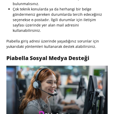
bulunmalısınız.
Çok teknik konularda ya da herhangi bir belge
göndermeniz gereken durumlarda tercih edeceğiniz
seçenekse e-postadır. İlgili durumlar için iletişim
sayfası üzerinde yer alan mail adresini
kullanabilirsiniz.
Piabella giriş adresi üzerinde yaşadığınız sorunlar için
yukarıdaki yöntemleri kullanarak destek alabilirsiniz.
Piabella Sosyal Medya Desteği