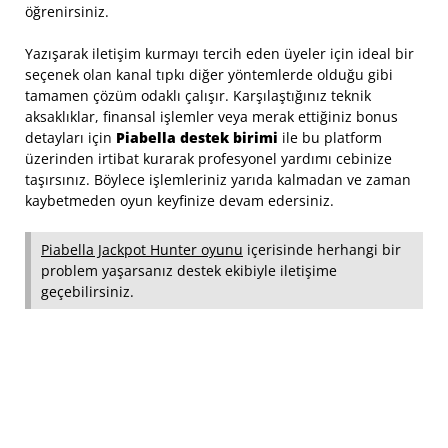
öğrenirsiniz.
Yazışarak iletişim kurmayı tercih eden üyeler için ideal bir
seçenek olan kanal tıpkı diğer yöntemlerde olduğu gibi
tamamen çözüm odaklı çalışır. Karşılaştığınız teknik
aksaklıklar, finansal işlemler veya merak ettiğiniz bonus
detayları için
Piabella destek birimi
ile bu platform
üzerinden irtibat kurarak profesyonel yardımı cebinize
taşırsınız. Böylece işlemleriniz yarıda kalmadan ve zaman
kaybetmeden oyun keyfinize devam edersiniz.
Piabella Jackpot Hunter oyunu
içerisinde herhangi bir
problem yaşarsanız destek ekibiyle iletişime
geçebilirsiniz.