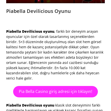
Piabella Devilicious Oyunu
Piabella Devilicious oyunu
, farklı bir deneyim arayan
oyuncular için özel olarak tasarlanmış seçeneklerden
biridir. 5×3 düzeninde oluşturulmuş olan slot hem görsel
kalitesi hem de kazanç potansiyeliyle dikkat çeker. Oyun
temasında şeytani bir kadın karakter öne çıkarken karanlık
atmosferi tamamlayan ses efektleri adeta büyüleyici bir
ortam sunar. Eğlencenin yanında asıl cazibesi sunduğu
yüksek kazanç ihtimalleridir. En fazla 10.000 kat
kazandırabilen slot, doğru hamlelerle çok daha heyecan
verici hale gelir.
Pia Bella Casino giriş adresi için tıklayın!
Piabella Devilicious oyunu
klasik slot deneyimini farklı
özelliklerle harmanlayan ve yüksek kazanç fırsatları sunan