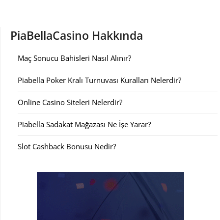
PiaBellaCasino Hakkında
Maç Sonucu Bahisleri Nasıl Alınır?
Piabella Poker Kralı Turnuvası Kuralları Nelerdir?
Online Casino Siteleri Nelerdir?
Piabella Sadakat Mağazası Ne İşe Yarar?
Slot Cashback Bonusu Nedir?