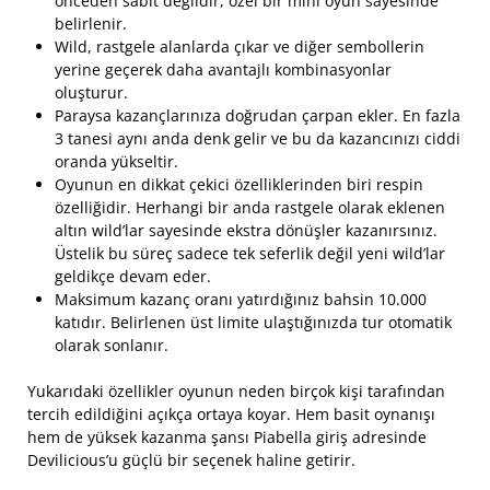
önceden sabit değildir, özel bir mini oyun sayesinde
belirlenir.
Wild, rastgele alanlarda çıkar ve diğer sembollerin
yerine geçerek daha avantajlı kombinasyonlar
oluşturur.
Paraysa kazançlarınıza doğrudan çarpan ekler. En fazla
3 tanesi aynı anda denk gelir ve bu da kazancınızı ciddi
oranda yükseltir.
Oyunun en dikkat çekici özelliklerinden biri respin
özelliğidir. Herhangi bir anda rastgele olarak eklenen
altın wild’lar sayesinde ekstra dönüşler kazanırsınız.
Üstelik bu süreç sadece tek seferlik değil yeni wild’lar
geldikçe devam eder.
Maksimum kazanç oranı yatırdığınız bahsin 10.000
katıdır. Belirlenen üst limite ulaştığınızda tur otomatik
olarak sonlanır.
Yukarıdaki özellikler oyunun neden birçok kişi tarafından
tercih edildiğini açıkça ortaya koyar. Hem basit oynanışı
hem de yüksek kazanma şansı Piabella giriş adresinde
Devilicious’u güçlü bir seçenek haline getirir.