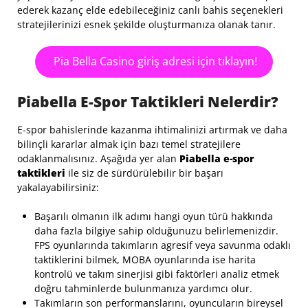
ederek kazanç elde edebileceğiniz canlı bahis seçenekleri
stratejilerinizi esnek şekilde oluşturmanıza olanak tanır.
Pia Bella Casino giriş adresi için tıklayın!
Piabella E-Spor Taktikleri Nelerdir?
E-spor bahislerinde kazanma ihtimalinizi artırmak ve daha
bilinçli kararlar almak için bazı temel stratejilere
odaklanmalısınız. Aşağıda yer alan
Piabella e-spor
taktikleri
ile siz de sürdürülebilir bir başarı
yakalayabilirsiniz:
Başarılı olmanın ilk adımı hangi oyun türü hakkında
daha fazla bilgiye sahip olduğunuzu belirlemenizdir.
FPS oyunlarında takımların agresif veya savunma odaklı
taktiklerini bilmek, MOBA oyunlarında ise harita
kontrolü ve takım sinerjisi gibi faktörleri analiz etmek
doğru tahminlerde bulunmanıza yardımcı olur.
Takımların son performanslarını, oyuncuların bireysel