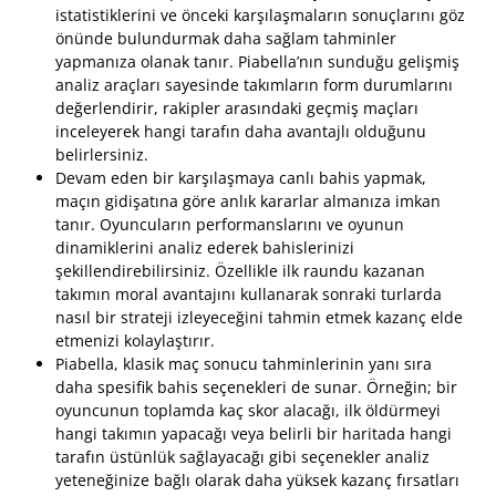
istatistiklerini ve önceki karşılaşmaların sonuçlarını göz
önünde bulundurmak daha sağlam tahminler
yapmanıza olanak tanır. Piabella’nın sunduğu gelişmiş
analiz araçları sayesinde takımların form durumlarını
değerlendirir, rakipler arasındaki geçmiş maçları
inceleyerek hangi tarafın daha avantajlı olduğunu
belirlersiniz.
Devam eden bir karşılaşmaya canlı bahis yapmak,
maçın gidişatına göre anlık kararlar almanıza imkan
tanır. Oyuncuların performanslarını ve oyunun
dinamiklerini analiz ederek bahislerinizi
şekillendirebilirsiniz. Özellikle ilk raundu kazanan
takımın moral avantajını kullanarak sonraki turlarda
nasıl bir strateji izleyeceğini tahmin etmek kazanç elde
etmenizi kolaylaştırır.
Piabella, klasik maç sonucu tahminlerinin yanı sıra
daha spesifik bahis seçenekleri de sunar. Örneğin; bir
oyuncunun toplamda kaç skor alacağı, ilk öldürmeyi
hangi takımın yapacağı veya belirli bir haritada hangi
tarafın üstünlük sağlayacağı gibi seçenekler analiz
yeteneğinize bağlı olarak daha yüksek kazanç fırsatları