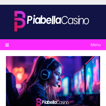
Skip
to
content
Menu