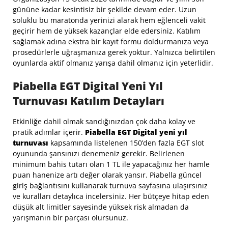
gününe kadar kesintisiz bir şekilde devam eder. Uzun
soluklu bu maratonda yerinizi alarak hem eğlenceli vakit
geçirir hem de yüksek kazançlar elde edersiniz. Katılım
sağlamak adına ekstra bir kayıt formu doldurmanıza veya
prosedürlerle uğraşmanıza gerek yoktur. Yalnızca belirtilen
oyunlarda aktif olmanız yarışa dahil olmanız için yeterlidir.
Piabella EGT Digital Yeni Yıl
Turnuvası Katılım Detayları
Etkinliğe dahil olmak sandığınızdan çok daha kolay ve
pratik adımlar içerir.
Piabella EGT Digital yeni yıl
turnuvası
kapsamında listelenen 150’den fazla EGT slot
oyununda şansınızı denemeniz gerekir. Belirlenen
minimum bahis tutarı olan 1 TL ile yapacağınız her hamle
puan hanenize artı değer olarak yansır. Piabella güncel
giriş bağlantısını kullanarak turnuva sayfasına ulaşırsınız
ve kuralları detaylıca incelersiniz. Her bütçeye hitap eden
düşük alt limitler sayesinde yüksek risk almadan da
yarışmanın bir parçası olursunuz.