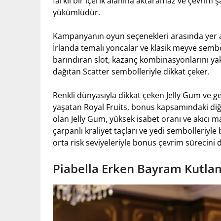
farklı bir içerik alanına aktaramaz ve çevrim ş
yükümlüdür.
Kampanyanın oyun seçenekleri arasında yer al
İrlanda temalı yoncalar ve klasik meyve sembo
barındıran slot, kazanç kombinasyonlarını ya
dağıtan Scatter sembolleriyle dikkat çeker.
Renkli dünyasıyla dikkat çeken Jelly Gum ve g
yaşatan Royal Fruits, bonus kapsamındaki diğe
olan Jelly Gum, yüksek isabet oranı ve akıcı m
çarpanlı kraliyet taçları ve yedi sembolleriyle
orta risk seviyeleriyle bonus çevrim sürecini 
Piabella Erken Bayram Kutlam