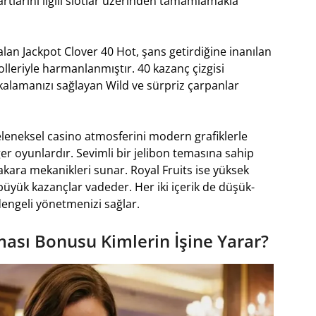
artlarını ilgili slotlar üzerinden tamamlamakla
an Jackpot Clover 40 Hot, şans getirdiğine inanılan
lleriyle harmanlanmıştır. 40 kazanç çizgisi
kalamanızı sağlayan Wild ve sürpriz çarpanlar
eleneksel casino atmosferini modern grafiklerle
r oyunlardır. Sevimli bir jelibon temasına sahip
akara mekanikleri sunar. Royal Fruits ise yüksek
 büyük kazançlar vadeder. Her iki içerik de düşük-
dengeli yönetmenizi sağlar.
ası Bonusu Kimlerin İşine Yarar?