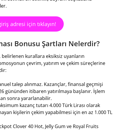
ler.
iriş adresi için tıklayın!
ası Bonusu Şartları Nelerdir?
, belirlenen kurallara eksiksiz uyanların
li promosyonun çevrim, yatırım ve çekim süreçlerine
ir:
anuel talep alınmaz. Kazançlar, finansal geçmişi
6 gününden itibaren yatırılmaya başlanır. İşlem
n sonra yararlanabilir.
aksimum kazanç tutarı 4.000 Türk Lirası olarak
mayan kişilerin çekim yapabilmesi için en az 1.000 TL
ackpot Clover 40 Hot, Jelly Gum ve Royal Fruits