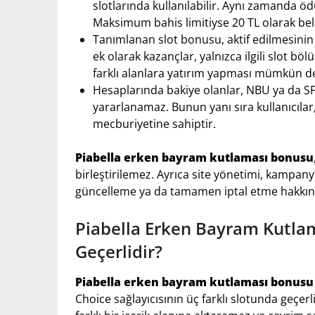
slotlarında kullanılabilir. Aynı zamanda öd
Maksimum bahis limitiyse 20 TL olarak beli
Tanımlanan slot bonusu, aktif edilmesinin 
ek olarak kazançlar, yalnızca ilgili slot bö
farklı alanlara yatırım yapması mümkün de
Hesaplarında bakiye olanlar, NBU ya da SFM
yararlanamaz. Bunun yanı sıra kullanıcıla
mecburiyetine sahiptir.
Piabella erken bayram kutlaması bonusu
birleştirilemez. Ayrıca site yönetimi, kampanya
güncelleme ya da tamamen iptal etme hakkını 
Piabella Erken Bayram Kutla
Geçerlidir?
Piabella erken bayram kutlaması bonusu
Choice sağlayıcısının üç farklı slotunda geçer