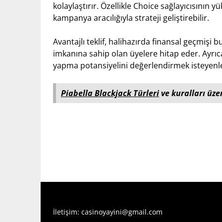
kolaylaştırır. Özellikle Choice sağlayıcısının y
kampanya aracılığıyla strateji geliştirebilir.
Avantajlı teklif, halihazırda finansal geçmişi
imkanına sahip olan üyelere hitap eder. Ayrıca
yapma potansiyelini değerlendirmek isteyenle
Piabella Blackjack Türleri
ve kuralları üzer
İletişim: casinoyayini@gmail.com