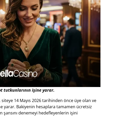
 tutkunlarının işine yarar.
, siteye 14 Mayıs 2026 tarihinden önce üye olan ve
ine yarar. Bakiyenin hesaplara tamamen ücretsiz
 şansını denemeyi hedefleyenlerin işini