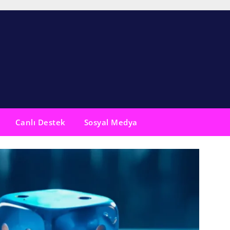
Canlı Destek
Sosyal Medya