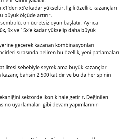
me fırsatını yakalar.
’den x5’e kadar yükseltir. İlgili özellik, kazançları
ü büyük ölçüde artırır.
sembolü, on ücretsiz oyun başlatır. Ayrıca
 6x, 9x ve 15x’e kadar yükselip daha büyük
n yerine geçerek kazanan kombinasyonları
rleri sırasında beliren bu özellik, yeni patlamaları
atilitesi sebebiyle seyrek ama büyük kazançlar
m kazanç bahsin 2.500 katıdır ve bu da her spinin
aniğini sektörde ikonik hale getirir. Değinilen
asino uyarlamaları gibi devam yapımlarının