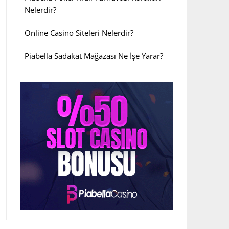
Nelerdir?
Online Casino Siteleri Nelerdir?
Piabella Sadakat Mağazası Ne İşe Yarar?