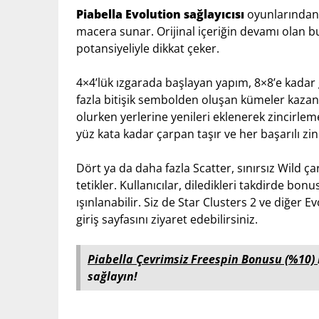
Piabella Evolution sağlayıcısı
oyunlarından b
macera sunar. Orijinal içeriğin devamı olan
potansiyeliyle dikkat çeker.
4×4’lük ızgarada başlayan yapım, 8×8’e kadar 
fazla bitişik sembolden oluşan kümeler kazan
olurken yerlerine yenileri eklenerek zincirlem
yüz kata kadar çarpan taşır ve her başarılı zin
Dört ya da daha fazla Scatter, sınırsız Wild ç
tetikler. Kullanıcılar, diledikleri takdirde bo
ışınlanabilir. Siz de Star Clusters 2 ve diğer E
giriş sayfasını ziyaret edebilirsiniz.
Piabella Çevrimsiz Freespin Bonusu (%10)
sağlayın!