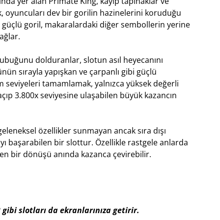
nda yer alan Primate King, kayıp tapınaklar ve
k, oyuncuları dev bir gorilin hazinelerini koruduğu
 güçlü goril, makaralardaki diğer sembollerin yerine
ağlar.
 çubuğunu dolduranlar, slotun asıl heyecanını
ünün sırayla yapışkan ve çarpanlı gibi güçlü
üm seviyeleri tamamlamak, yalnızca yüksek değerli
açıp 3.800x seviyesine ulaşabilen büyük kazancın
geleneksel özellikler sunmayan ancak sıra dışı
ı başarabilen bir slottur. Özellikle rastgele anlarda
en bir dönüşü anında kazanca çevirebilir.
 gibi slotları da ekranlarınıza getirir.