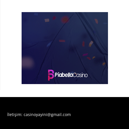
İletişim: casinoyayini@gmail.com