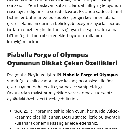
olmasıdır. Yeni başlayan kullanıcılar dahi ilk girişte oyunun
nasıl oynandığını kısa sürede kavrar. Ekranda sadece temel
bölümler bulunur ve bu sadelik içeriğin keyfini ön plana
çıkarır. Bahis miktarınızı belirleyebileceğiniz ayarlar bonus
turlarına hızlı erişim imkanı sağlayan freespin satın alma
bölümü gibi kontrol seçenekleri oyunun kullanım
kolaylığını artırır.
Piabella Forge of Olympus
Oyununun Dikkat Çeken Özellikleri
Pragmatic Play’in geliştirdiği
Piabella Forge of Olympus
,
sunduğu teknik avantajlar ve kazanç potansiyeli ile öne
çıkar. Oyunu daha etkili oynamak ve sahip olduğu
fırsatlardan maksimum şekilde yararlanmak isterseniz
aşağıdaki özellikleri inceleyebilirsiniz:
%96,25 RTP oranına sahip olan oyun, her turda yüksek
kazanma olasılığı sunar. Doğru stratejilerle bu avantajı
kullanarak önemli kazançlar elde edersiniz.