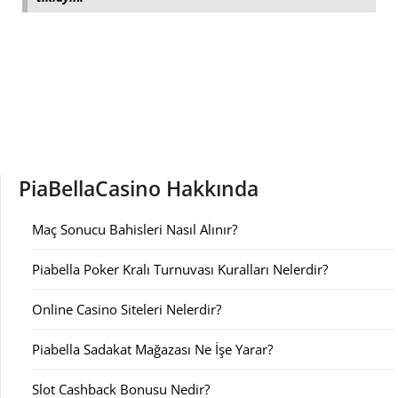
PiaBellaCasino Hakkında
Maç Sonucu Bahisleri Nasıl Alınır?
Piabella Poker Kralı Turnuvası Kuralları Nelerdir?
Online Casino Siteleri Nelerdir?
Piabella Sadakat Mağazası Ne İşe Yarar?
Slot Cashback Bonusu Nedir?