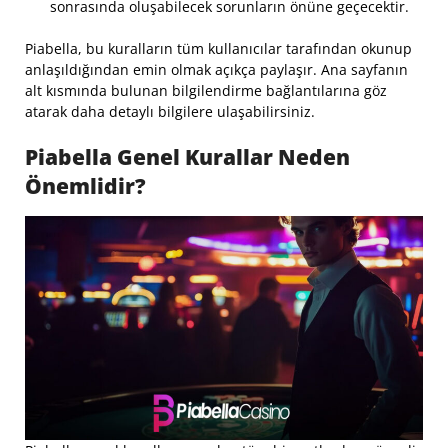
sonrasında oluşabilecek sorunların önüne geçecektir.
Piabella, bu kuralların tüm kullanıcılar tarafından okunup
anlaşıldığından emin olmak açıkça paylaşır. Ana sayfanın
alt kısmında bulunan bilgilendirme bağlantılarına göz
atarak daha detaylı bilgilere ulaşabilirsiniz.
Piabella Genel Kurallar Neden
Önemlidir?