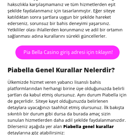
haksızlıkla karşılaşmamanız ve tüm hizmetlerden eşit
şekilde faydalanmanız için tasarlanmıştır. Eğer siteye
katıldıktan sonra şartlara uygun bir şekilde hareket
ederseniz, sorunsuz bir bahis deneyimi yaşarsınız.
Yetkililer olası ihlallerden korunmanız ve adil bir ortamın
sağlanması adına kurallarını sürekli güncellerler.
Pia Bella Casino giriş adresi için tıklayın!
Piabella Genel Kurallar Nelerdir?
Ülkemizde hizmet veren yabancı lisanslı bahis
platformlarından herhangi birine üye olduğunuzda belirli
şartları da kabul etmiş olursunuz. Aynı durum Piabella için
de geçerlidir. Siteye kayıt olduğunuzda belirlenen
detaylara uyacağınızı taahhüt etmiş olursunuz. İlk bakışta
sıkıntılı bir durum gibi dursa da burada amaç sizin
sunulan hizmetlerden daha adil şekilde faydalanmanızdır.
Dilerseniz aşağıda yer alan
Piabella genel kurallar
detaylarına göz atabilirsiniz: