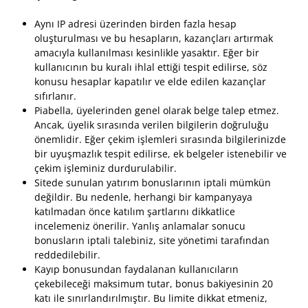
Aynı IP adresi üzerinden birden fazla hesap
oluşturulması ve bu hesapların, kazançları artırmak
amacıyla kullanılması kesinlikle yasaktır. Eğer bir
kullanıcının bu kuralı ihlal ettiği tespit edilirse, söz
konusu hesaplar kapatılır ve elde edilen kazançlar
sıfırlanır.
Piabella, üyelerinden genel olarak belge talep etmez.
Ancak, üyelik sırasında verilen bilgilerin doğruluğu
önemlidir. Eğer çekim işlemleri sırasında bilgilerinizde
bir uyuşmazlık tespit edilirse, ek belgeler istenebilir ve
çekim işleminiz durdurulabilir.
Sitede sunulan yatırım bonuslarının iptali mümkün
değildir. Bu nedenle, herhangi bir kampanyaya
katılmadan önce katılım şartlarını dikkatlice
incelemeniz önerilir. Yanlış anlamalar sonucu
bonusların iptali talebiniz, site yönetimi tarafından
reddedilebilir.
Kayıp bonusundan faydalanan kullanıcıların
çekebileceği maksimum tutar, bonus bakiyesinin 20
katı ile sınırlandırılmıştır. Bu limite dikkat etmeniz,