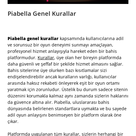
Piabella Genel Kurallar
Piabella genel kurallar
kapsamında kullanıcılarına adil
ve sorunsuz bir oyun deneyimi sunmayı amaçlayan,
profesyonel hizmet anlayışıyla hareket eden bir bahis
platformudur.
Kurallar
, üye olan her bireyin platformda
daha güvenli ve şeffaf bir şekilde hizmet almasını sağlar.
Bahis sitelerine üye olurken bazı kısıtlamalar sizi
endişelendirebilir ancak kuralların varlığı, kullanıcılar
arasında haksız rekabeti önleyerek eşit bir oyun ortamı
yaratmak için zorunludur. Üstelik bu durum sadece sitenin
düzenini korumakla kalmaz aynı zamanda sizlerin haklarını
da güvence altına alır. Piabella, uluslararası bahis
dünyasında belirlenen standartlara uymakta ve bu sayede
adil oyun anlayışını benimseyen bir platform olarak öne
çıkar.
Platformda uygulanan tüm kurallar, sizlerin herhangi bir