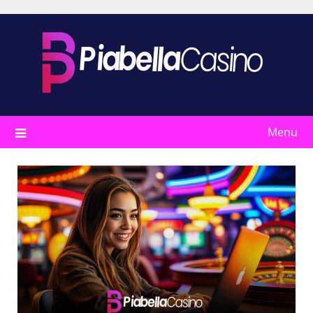
Skip
to
content
Menu