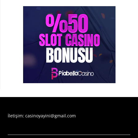
İletişim: casinoyayini@gmail.com