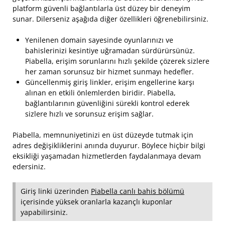
platform güvenli bağlantılarla üst düzey bir deneyim
sunar. Dilerseniz aşağıda diğer özellikleri öğrenebilirsiniz.
Yenilenen domain sayesinde oyunlarınızı ve
bahislerinizi kesintiye uğramadan sürdürürsünüz.
Piabella, erişim sorunlarını hızlı şekilde çözerek sizlere
her zaman sorunsuz bir hizmet sunmayı hedefler.
Güncellenmiş giriş linkler, erişim engellerine karşı
alınan en etkili önlemlerden biridir. Piabella,
bağlantılarının güvenliğini sürekli kontrol ederek
sizlere hızlı ve sorunsuz erişim sağlar.
Piabella, memnuniyetinizi en üst düzeyde tutmak için
adres değişikliklerini anında duyurur. Böylece hiçbir bilgi
eksikliği yaşamadan hizmetlerden faydalanmaya devam
edersiniz.
Giriş linki üzerinden
Piabella canlı bahis bölümü
içerisinde yüksek oranlarla kazançlı kuponlar
yapabilirsiniz.