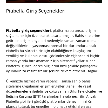
Piabella Giriş Seçenekleri
Piabella giriş seçenekleri
, platforma sorunsuz erişim
sağlamanız için özel olarak tasarlanmıştır. Bahis sitelerine
getirilen erişim engelleri nedeniyle zaman zaman domain
değişikliklerinin yaşanması normal bir durumdur ancak
Piabella bu süreci sizin için olabildiğince kolaylaştırır.
Yenilikçi ve kullanıcı dostu çözümleriyle eğlencenizi hiçbir
zaman yarıda bırakmamanız için alternatif yollar sunar.
Platform, güncel adres bilgilerini hızlı şekilde paylaşarak
oyunlarınıza kesintisiz bir şekilde devam etmenizi sağlar.
Ülkemizde hizmet veren yabancı lisansa sahip bahis
sitelerine uygulanan erişim engelleri genellikle yasal
düzenlemelerle ilgilidir ve çoğu zaman Bilgi Teknolojileri ve
İletişim Kurumu (BTK) tarafından hayata geçirilir. Ancak
Piabella gibi ileri görüşlü platformlar deneyiminizi ön
planda tutarak bu engellerin olumsuz etkisini en aza