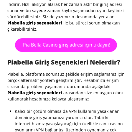
indirir. Hızlı aksiyon alarak her zaman aktif bir giriş adresi
sunar ve bu sayede zaman kaybı yaşamadan oyun keyfinizi
sürdürebilirsiniz. Siz de yazımızın devamında yer alan
Piabella giriş seçenekleri
ile bu süreci sorun olmaktan
çıkarabilirsiniz.
Pia Bella Casino giriş adresi için tıklayın!
Piabella Giriş Seçenekleri Nelerdir?
Piabella, platforma sorunsuz şekilde erişim sağlamanız için
birçok alternatif yöntem geliştirmiştir. Hesabınıza erişim
sırasında problem yaşamanız durumunda aşağıdaki
Piabella giriş seçenekleri
arasından size en uygun olanı
kullanarak hesabınıza kolayca ulaşırsınız:
Kalıcı bir çözüm olmasa da VPN kullanımı yasaklanan
domaine giriş yapmanıza yardımcı olur. Tabii ki
internet hızınız yavaşlayacağı için özellikle canlı casino
oyunlarını VPN bağlantısı üzerinden oynamanız çok