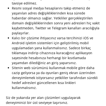
tavsiye edilmez.
Resmi sosyal medya hesaplarını takip etmeniz de
yaşanılan adres değişikliklerinden kısa sürede
haberdar olmanızı sağlar. Yetkililer gerçekleştirilen
domain değişikliklerinden sonra yeni adresleri hiç vakit
kaybetmeden, Twitter ve Telegram kanalları aracılığıyla
paylaşırlar.
Kalıcı bir çözüme ihtiyacınız varsa tercihinizi iOS ve
Android işletim sistemleri için geliştirilmiş mobil
uygulamadan yana kullanmalısınız. Sadece birkaç
tıklamaya indirip cihazınıza kuracağınız aplikasyon
sayesinde hesabınıza herhangi bir kısıtlamada
yaşamdan dilediğiniz an giriş yaparsınız.
Sitenin web sürümünü kullanmak mobile göre daha
cazip geliyorsa ya da oyunları geniş ekran üzerinden
deneyimlemek istiyorsanız yetkililer tarafından sürekli
hedef adresleri güncellenen kısa linkleri
kullanmalısınız.
Siz de yukarıda yer alan çözümleri uygulayarak
deneyiminizi bir üst seviyeye taşırsınız.