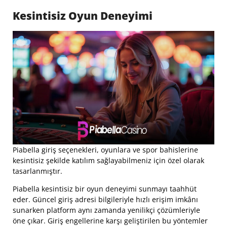
Kesintisiz Oyun Deneyimi
Piabella giriş seçenekleri, oyunlara ve spor bahislerine
kesintisiz şekilde katılım sağlayabilmeniz için özel olarak
tasarlanmıştır.
Piabella kesintisiz bir oyun deneyimi sunmayı taahhüt
eder. Güncel giriş adresi bilgileriyle hızlı erişim imkânı
sunarken platform aynı zamanda yenilikçi çözümleriyle
öne çıkar. Giriş engellerine karşı geliştirilen bu yöntemler