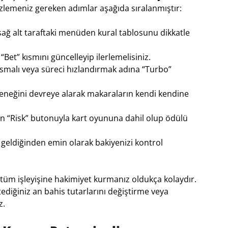
izlemeniz gereken adımlar aşağıda sıralanmıştır:
ağ alt taraftaki menüden kural tablosunu dikkatle
Bet” kısmını güncelleyip ilerlemelisiniz.
smalı veya süreci hızlandırmak adına “Turbo”
çeneğini devreye alarak makaraların kendi kendine
kan “Risk” butonuyla kart oyununa dahil olup ödülü
geldiğinden emin olarak bakiyenizi kontrol
tüm işleyişine hakimiyet kurmanız oldukça kolaydır.
ediğiniz an bahis tutarlarını değiştirme veya
z.