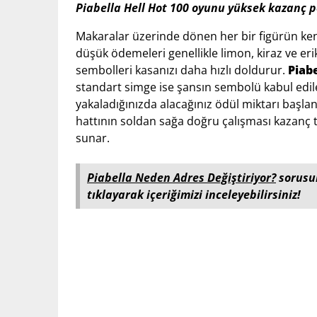
Piabella Hell Hot 100 oyunu yüksek kazanç po
Makaralar üzerinde dönen her bir figürün ken
düşük ödemeleri genellikle limon, kiraz ve e
sembolleri kasanızı daha hızlı doldurur.
Piab
standart simge ise şansın sembolü kabul edile
yakaladığınızda alacağınız ödül miktarı başla
hattının soldan sağa doğru çalışması kazanç t
sunar.
Piabella Neden Adres Değiştiriyor?
sorusun
tıklayarak içeriğimizi inceleyebilirsiniz!