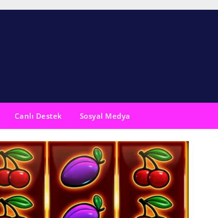
Canlı Destek
Sosyal Medya