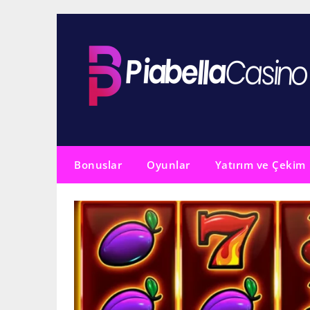
Skip
to
content
Bonuslar
Oyunlar
Yatırım ve Çekim