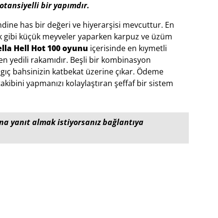
tansiyelli bir yapımdır.
dine has bir değeri ve hiyerarşisi mevcuttur. En
rik gibi küçük meyveler yaparken karpuz ve üzüm
ella Hell Hot 100 oyunu
içerisinde en kıymetli
n yedili rakamıdır. Beşli bir kombinasyon
ngıç bahsinizin katbekat üzerine çıkar. Ödeme
akibini yapmanızı kolaylaştıran şeffaf bir sistem
a yanıt almak istiyorsanız bağlantıya