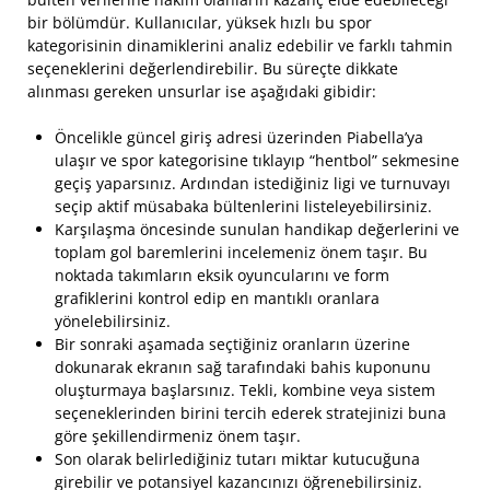
bir bölümdür. Kullanıcılar, yüksek hızlı bu spor
kategorisinin dinamiklerini analiz edebilir ve farklı tahmin
seçeneklerini değerlendirebilir. Bu süreçte dikkate
alınması gereken unsurlar ise aşağıdaki gibidir:
Öncelikle güncel giriş adresi üzerinden Piabella’ya
ulaşır ve spor kategorisine tıklayıp “hentbol” sekmesine
geçiş yaparsınız. Ardından istediğiniz ligi ve turnuvayı
seçip aktif müsabaka bültenlerini listeleyebilirsiniz.
Karşılaşma öncesinde sunulan handikap değerlerini ve
toplam gol baremlerini incelemeniz önem taşır. Bu
noktada takımların eksik oyuncularını ve form
grafiklerini kontrol edip en mantıklı oranlara
yönelebilirsiniz.
Bir sonraki aşamada seçtiğiniz oranların üzerine
dokunarak ekranın sağ tarafındaki bahis kuponunu
oluşturmaya başlarsınız. Tekli, kombine veya sistem
seçeneklerinden birini tercih ederek stratejinizi buna
göre şekillendirmeniz önem taşır.
Son olarak belirlediğiniz tutarı miktar kutucuğuna
girebilir ve potansiyel kazancınızı öğrenebilirsiniz.