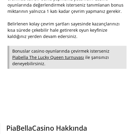
oyunlarında değerlendirmek isterseniz tanımlanan bonus
miktarının yalnızca 1 katı kadar çevrim yapmanız gerekir.
Belirlenen kolay çevrim şartları sayesinde kazançlarınızı
kısa sürede çekebilir hale getirerek oyun keyfinize
kaldığınız yerden devam edersiniz.
Bonuslar casino oyunlarında çevirmek isterseniz
Piabella The Lucky Queen turnuvası
ile şansınızı
deneyebilirsiniz.
PiaBellaCasino Hakkında