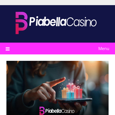
Skip
to
content
Menu