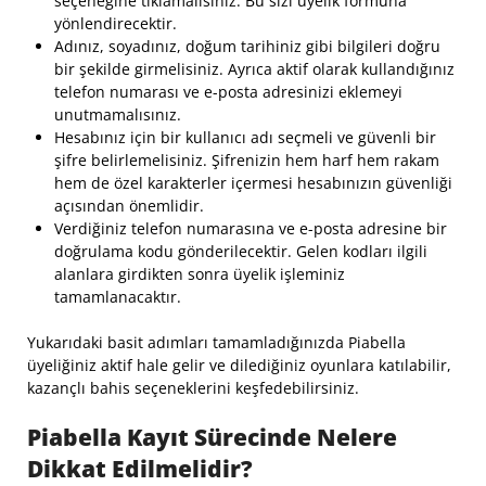
seçeneğine tıklamalısınız. Bu sizi üyelik formuna
yönlendirecektir.
Adınız, soyadınız, doğum tarihiniz gibi bilgileri doğru
bir şekilde girmelisiniz. Ayrıca aktif olarak kullandığınız
telefon numarası ve e-posta adresinizi eklemeyi
unutmamalısınız.
Hesabınız için bir kullanıcı adı seçmeli ve güvenli bir
şifre belirlemelisiniz. Şifrenizin hem harf hem rakam
hem de özel karakterler içermesi hesabınızın güvenliği
açısından önemlidir.
Verdiğiniz telefon numarasına ve e-posta adresine bir
doğrulama kodu gönderilecektir. Gelen kodları ilgili
alanlara girdikten sonra üyelik işleminiz
tamamlanacaktır.
Yukarıdaki basit adımları tamamladığınızda Piabella
üyeliğiniz aktif hale gelir ve dilediğiniz oyunlara katılabilir,
kazançlı bahis seçeneklerini keşfedebilirsiniz.
Piabella Kayıt Sürecinde Nelere
Dikkat Edilmelidir?