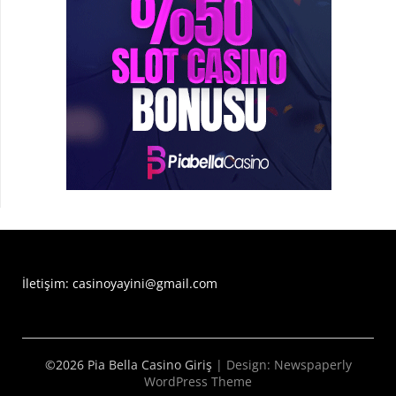
İletişim: casinoyayini@gmail.com
©2026 Pia Bella Casino Giriş
| Design:
Newspaperly
WordPress Theme