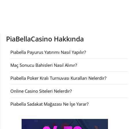
PiaBellaCasino Hakkında
Piabella Payurus Yatırımı Nasıl Yapılır?
Maç Sonucu Bahisleri Nasıl Alınır?
Piabella Poker Kralı Turnuvası Kuralları Nelerdir?
Online Casino Siteleri Nelerdir?
Piabella Sadakat Mağazası Ne İşe Yarar?