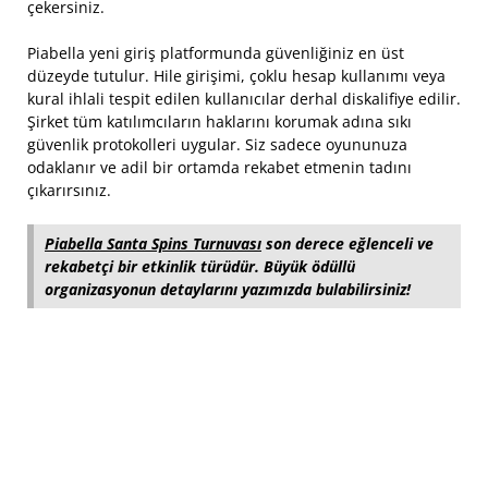
çekersiniz.
Piabella yeni giriş platformunda güvenliğiniz en üst
düzeyde tutulur. Hile girişimi, çoklu hesap kullanımı veya
kural ihlali tespit edilen kullanıcılar derhal diskalifiye edilir.
Şirket tüm katılımcıların haklarını korumak adına sıkı
güvenlik protokolleri uygular. Siz sadece oyununuza
odaklanır ve adil bir ortamda rekabet etmenin tadını
çıkarırsınız.
Piabella Santa Spins Turnuvası
son derece eğlenceli ve
rekabetçi bir etkinlik türüdür. Büyük ödüllü
organizasyonun detaylarını yazımızda bulabilirsiniz!