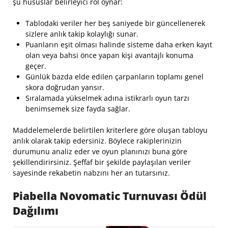
şu hususlar belirleyici rol oynar:
Tablodaki veriler her beş saniyede bir güncellenerek
sizlere anlık takip kolaylığı sunar.
Puanların eşit olması halinde sisteme daha erken kayıt
olan veya bahsi önce yapan kişi avantajlı konuma
geçer.
Günlük bazda elde edilen çarpanların toplamı genel
skora doğrudan yansır.
Sıralamada yükselmek adına istikrarlı oyun tarzı
benimsemek size fayda sağlar.
Maddelemelerde belirtilen kriterlere göre oluşan tabloyu
anlık olarak takip edersiniz. Böylece rakiplerinizin
durumunu analiz eder ve oyun planınızı buna göre
şekillendirirsiniz. Şeffaf bir şekilde paylaşılan veriler
sayesinde rekabetin nabzını her an tutarsınız.
Piabella Novomatic Turnuvası Ödül
Dağılımı