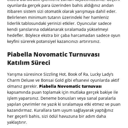
oyunlarda gerçek para üzerinden bahis aldığınız andan
itibaren sistem sizi otomatik olarak yarışmaya dahil eder.
Belirlenen minimum tutarın üzerindeki her hamleniz
liderlik tablosundaki yerinizi etkiler. Oyuncular sadece
kendi şanslarına odaklanarak sıralamada yükselmeyi
hedefler. Böylece ekstra bir çaba harcamadan sadece oyun
keyfini sürerek potansiyel kazancınızı artırırsınız.
Piabella Novomatic Turnuvası
Katılım Süreci
Yarışma süresince Sizzling Hot, Book of Ra, Lucky Lady’s
Charm Deluxe ve Bonsai Gold gibi efsanevi oyunlarda aktif
olmanız gerekir.
Piabella Novomatic turnuvası
kapsamında puan toplamak için mutlaka gerçek bakiye ile
işlem yaparsınız. Deneme bonusları veya sanal paralarla
yapılan çevrimler ne yazık ki sıralamaya etki etmez ve puan
kazandırmaz. Kurallara tam uyum sağlayarak yaptığınız
her geçerli bahis, sizi ödül havuzuna bir adım daha
yaklaştırır.