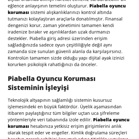
eğlence anlayışının temelini oluşturur.
Piabella oyuncu
koruması
sistemi alışkanlıklarınızı kontrol altında
tutmanızı kolaylaştıran araçlarla donatılmıştır. Finansal
dengenizi korur, zaman yönetimini tamamen kendi
iradenize bırakır ve aşırılıklardan uzak durmanızı
destekler. Piabella giriş adresi üzerinden erişim
sağladığınızda sadece oyun çeşitliliğiyle değil aynı
zamanda size sunulan güvenli alanla da karşılaşırsınız.
Kontrolün tamamen sizde olduğu yapı dijital ayak izinizi
korurken psikolojik rahatlığınızı da önceler.
Piabella Oyuncu Koruması
Sisteminin İşleyişi
Teknolojik altyapının sağlamlığı sistemin kusursuz
işlemesindeki en büyük faktördür. Üyelik aşamasından
itibaren paylaştığınız tüm bilgiler uçtan uca şifreleme
yöntemleriyle veri tabanında izole edilir.
Piabella oyuncu
koruması
hesabınıza yetkisiz erişim girişimlerini anlık
olarak tespit eder ve engeller. Kimlik doğrulama süreçleri