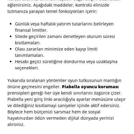
eğlenirsiniz. Aşağıdaki maddeler, kontrolü elinizde
tutmanıza yarayan temel fonksiyonları içerir:
Günlük veya haftalık yatırım tutarlarını belirleyen
finansal limitler.
Sitede geçirilen zamanı denetleyen oturum süresi
kısıtlamaları.
Olası zararları minimize eden kayıp limiti
tanımlamaları.
Hesabı geçici süreliğine dondurma veya uzaklaşma
seçenekleri.
Yukarıda sıralanan yöntemler oyun tutkusunun mantığın
önüne geçmesini engeller.
Piabella oyuncu koruması
prensipleri gereği her üye kendi sınırlarını özgürce çizer.
Piabella yeni giriş linki aracılığıyla ayarlar menüsüne ulaşır
ve dilediğiniz kısıtlamayı saniyeler içinde aktif edersiniz.
Böylece hem bütçenizi sarsmaz hem de sosyal
hayatınızdan ödün vermeden dijital dünyada yerinizi
alırsınız.