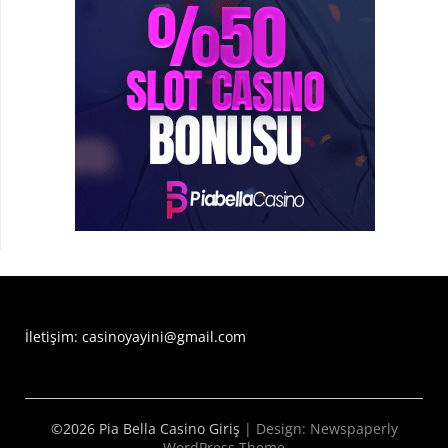
İletişim: casinoyayini@gmail.com
©2026 Pia Bella Casino Giriş
| Design:
Newspaperly
WordPress Theme