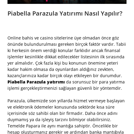
Piabella Parazula Yatırımı Nasıl Yapılır?
Online bahis ve casino sitelerine üye olmadan önce göz
önünde bulundurulması gereken birçok faktör vardır. Tabii
ki herkesin önem verdiği konular farklıdır ancak finansal
işlemler kesinlikle dikkat edilecekler listesinin ilk sırasında
yer almalıdır. Çok fazla kişi bu konunun önemine yeteri
kadar hakim olmasa da oyunlardan aldığınız zevkten,
kazançlarınıza kadar birçok olayı etkileyen bir durumdur.
Piabella Parazula yatırımı
da sorunsuz bir para yatırma
işlemi gerçekleştirmenizi sağlayan güvenli bir yöntemdir.
Parazula, ülkemizde son yıllarda hizmet vermeye başlayan
ve elektronik ödemeler konusunda sektörde kısa süre
içerisinde söz sahibi olan bir firmadır. Daha önce adını
duymamış ya da işleyiş tarzını bilmiyor olabilirsiniz.
Temelde Papara ile aynı mantığa sahiptir. Öncelikle bir
hesap oluşturmanız gerekir ve ardından banka mantığıyla