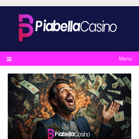
Skip
to
content
Menu