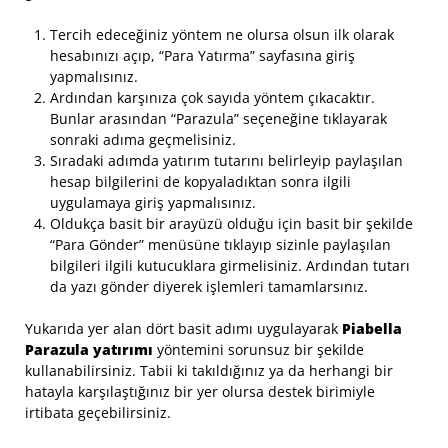
Tercih edeceğiniz yöntem ne olursa olsun ilk olarak
hesabınızı açıp, “Para Yatırma” sayfasına giriş
yapmalısınız.
Ardından karşınıza çok sayıda yöntem çıkacaktır.
Bunlar arasından “Parazula” seçeneğine tıklayarak
sonraki adıma geçmelisiniz.
Sıradaki adımda yatırım tutarını belirleyip paylaşılan
hesap bilgilerini de kopyaladıktan sonra ilgili
uygulamaya giriş yapmalısınız.
Oldukça basit bir arayüzü olduğu için basit bir şekilde
“Para Gönder” menüsüne tıklayıp sizinle paylaşılan
bilgileri ilgili kutucuklara girmelisiniz. Ardından tutarı
da yazı gönder diyerek işlemleri tamamlarsınız.
Yukarıda yer alan dört basit adımı uygulayarak
Piabella
Parazula yatırımı
yöntemini sorunsuz bir şekilde
kullanabilirsiniz. Tabii ki takıldığınız ya da herhangi bir
hatayla karşılaştığınız bir yer olursa destek birimiyle
irtibata geçebilirsiniz.