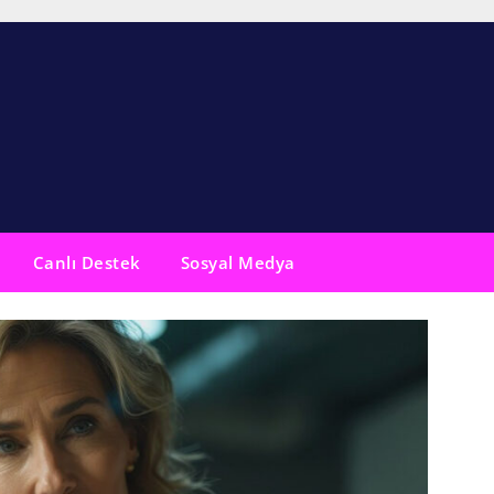
Canlı Destek
Sosyal Medya