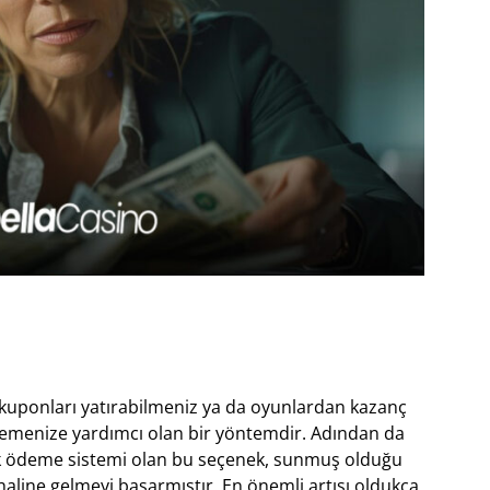
kuponları yatırabilmeniz ya da oyunlardan kazanç
klemenize yardımcı olan bir yöntemdir. Adından da
onik ödeme sistemi olan bu seçenek, sunmuş olduğu
 haline gelmeyi başarmıştır. En önemli artısı oldukça