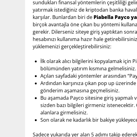
sundukları finansal yöntemlerin çeşitliliği geli
yatırmak istediğiniz de kriptodan banka haval
karşılar. Bunlardan biri de
Piabella Payco ya
birçok avantajla öne çıkan bu yöntemi kullana
gerekir. Dilerseniz siteye giriş yaptıktan sonra
hesabınızı kullanıma hazır hale getirebilirsini
yüklemenizi gerçekleştirebilirsiniz:
İlk olarak alıcı bilgilerini kopyalamak için P
bölümünden yatırım kısmına gelmelisiniz.
Açılan sayfadaki yöntemler arasından “Payc
Ardından karşınıza çıkan pop up üzerinde ye
gönderim aşamasına geçmelisiniz.
Bu aşamada Payco sitesine giriş yapmalı 
sizden bazı bilgileri girmeniz istenecektir. 
alanlara girmelisiniz.
Son olarak ne kadarlık bir bakiye yükleyec
Sadece yukarıda yer alan 5 adımı takip ederek