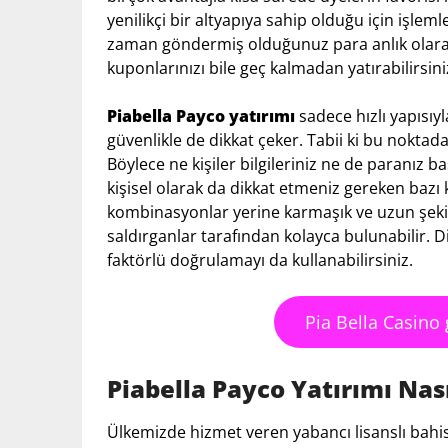
yenilikçi bir altyapıya sahip olduğu için işle
zaman göndermiş olduğunuz para anlık olarak
kuponlarınızı bile geç kalmadan yatırabilirsini
Piabella Payco yatırımı
sadece hızlı yapısı
güvenlikle de dikkat çeker. Tabii ki bu noktad
Böylece ne kişiler bilgileriniz ne de paranız 
kişisel olarak da dikkat etmeniz gereken bazı k
kombinasyonlar yerine karmaşık ve uzun şekild
saldırganlar tarafından kolayca bulunabilir. D
faktörlü doğrulamayı da kullanabilirsiniz.
Pia Bella Casino g
Piabella Payco Yatırımı Nası
Ülkemizde hizmet veren yabancı lisanslı bahis