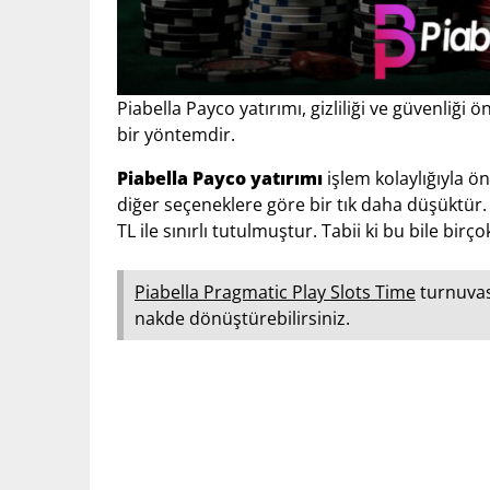
Piabella Payco yatırımı, gizliliği ve güvenliğ
bir yöntemdir.
Piabella Payco yatırımı
işlem kolaylığıyla 
diğer seçeneklere göre bir tık daha düşüktür. A
TL ile sınırlı tutulmuştur. Tabii ki bu bile birçok
Piabella Pragmatic Play Slots Time
turnuvas
nakde dönüştürebilirsiniz.