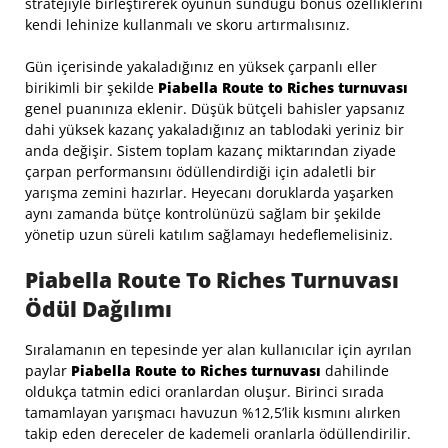
stratejiyle birleştirerek oyunun sunduğu bonus özelliklerini
kendi lehinize kullanmalı ve skoru artırmalısınız.
Gün içerisinde yakaladığınız en yüksek çarpanlı eller
birikimli bir şekilde
Piabella Route to Riches turnuvası
genel puanınıza eklenir. Düşük bütçeli bahisler yapsanız
dahi yüksek kazanç yakaladığınız an tablodaki yeriniz bir
anda değişir. Sistem toplam kazanç miktarından ziyade
çarpan performansını ödüllendirdiği için adaletli bir
yarışma zemini hazırlar. Heyecanı doruklarda yaşarken
aynı zamanda bütçe kontrolünüzü sağlam bir şekilde
yönetip uzun süreli katılım sağlamayı hedeflemelisiniz.
Piabella Route To Riches Turnuvası
Ödül Dağılımı
Sıralamanın en tepesinde yer alan kullanıcılar için ayrılan
paylar
Piabella Route to Riches turnuvası
dahilinde
oldukça tatmin edici oranlardan oluşur. Birinci sırada
tamamlayan yarışmacı havuzun %12,5’lik kısmını alırken
takip eden dereceler de kademeli oranlarla ödüllendirilir.