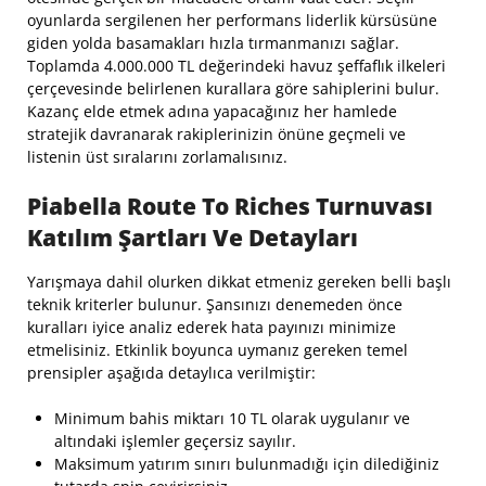
oyunlarda sergilenen her performans liderlik kürsüsüne
giden yolda basamakları hızla tırmanmanızı sağlar.
Toplamda 4.000.000 TL değerindeki havuz şeffaflık ilkeleri
çerçevesinde belirlenen kurallara göre sahiplerini bulur.
Kazanç elde etmek adına yapacağınız her hamlede
stratejik davranarak rakiplerinizin önüne geçmeli ve
listenin üst sıralarını zorlamalısınız.
Piabella Route To Riches Turnuvası
Katılım Şartları Ve Detayları
Yarışmaya dahil olurken dikkat etmeniz gereken belli başlı
teknik kriterler bulunur. Şansınızı denemeden önce
kuralları iyice analiz ederek hata payınızı minimize
etmelisiniz. Etkinlik boyunca uymanız gereken temel
prensipler aşağıda detaylıca verilmiştir:
Minimum bahis miktarı 10 TL olarak uygulanır ve
altındaki işlemler geçersiz sayılır.
Maksimum yatırım sınırı bulunmadığı için dilediğiniz