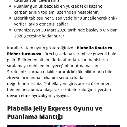
tutarda spin çevirirsiniz.
Puanlar günlük bazdaki en yüksek tekli kazanç
çarpanlarının toplamı üzerinden hesaplanır.
Liderlik tablosu her 5 saniyede bir güncellenerek anlık
verileri takip etmenizi sağlar.
Organizasyon 30 Mart 2026 tarihinde başlayıp 6 Nisan
2026 gecesine kadar sürer.
Kurallara tam uyum gösterdiğinizde
Piabella Route to
Riches turnuvası
süreci çok daha verimli ve güvenli hale
gelir. Belirlenen alt limitlerin altında kalan bahislerin
sıralamaya dahil edilmeyeceğini unutmamalısınız.
Stratejinizi çarpan odaklı kurarak küçük miktarlarla bile
zirveye tırmanma imkanını sonuna kadar
değerlendirirsiniz. Piabella yeni giriş adresi üzerinden
hemen hesabınıza ulaşarak rekabete kaldığınız yerden
devam etme ayrıcalığını yaşayın.
Piabella Jelly Express Oyunu ve
Puanlama Mantığı