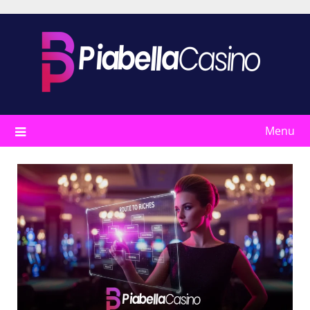
Skip
to
content
Menu