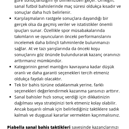
göre sonuçlandığını iyi bilmenizden geçer. Örneğin;
sanal futbol bahislerinde maç süresi oldukça kısadır ve
sonuçlar daha hızlı belirlenir.
Karşılaşmaların rastgele sonuçlara dayandığı bir
gerçek olsa da geçmiş veriler ve istatistikler önemli
ipuçları sunar. Özellikle spor müsabakalarında
takımların ve oyuncuların önceki performanslarını
incelemek daha bilinçli tahminlerde bulunmanızı
sağlar. At ve tazı yarışlarında da önceki koşu
sonuçlarını göz önünde bulundurarak kazanç oranınızı
arttırmanız mümkündür.
Kategorinin genel mantığını kavrayana kadar düşük
oranlı ve daha garanti seçenekleri tercih etmeniz
oldukça faydalı olacaktır.
Tek bir bahis türüne odaklanmak yerine, farklı
seçenekleri değerlendirmek kazanma şansınızı arttırır.
Sanal bahisler hızlı sonuç verdiği için dikkatinizin
dağılması veya stratejinizi terk etmeniz kolay olabilir.
Ancak başarılı olmak için belirlediğiniz taktiklere sadık
kalmalı ve duygusal kararlar vermekten kaçınmalısınız.
Piabella sanal bahis taktikleri
sayesinde kazançlarınızı