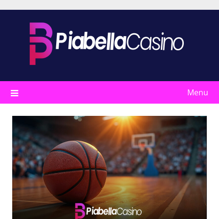
Skip
to
content
Menu