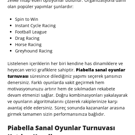
zevke hitap eden opsiyonlar bulunur. Organizasyona dahil
olan popüler yapımlar şunlardır:
Spin to Win
Instant Cycle Racing
Football League
Drag Racing
Horse Racing
Greyhound Racing
Listelenen içeriklerin her biri kendine has dinamiklere ve
heyecan verici grafiklere sahiptir.
Piabella sanal oyunlar
turnuvası
süresince dilediğiniz yapımı seçerek şansınızı
denersiniz. Farklı oyunlarda vakit geçirmek hem
motivasyonunuzu artırır hem de sıkılmadan rekabete
devam etmenizi sağlar. Doğru kombinasyonları yakalayarak
ve oyunların algoritmalarını çözerek rakiplerinize karşı
avantaj elde edersiniz. Süreç sonunda kazananlar arasına
girmek tamamen sizin performansınıza bağlıdır.
Piabella Sanal Oyunlar Turnuvası