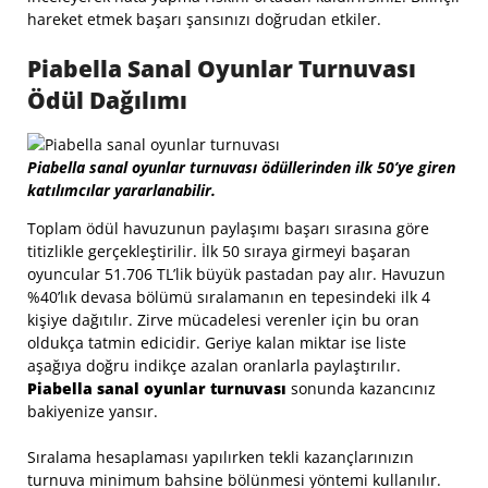
hareket etmek başarı şansınızı doğrudan etkiler.
Piabella Sanal Oyunlar Turnuvası
Ödül Dağılımı
Piabella sanal oyunlar turnuvası ödüllerinden ilk 50’ye giren
katılımcılar yararlanabilir.
Toplam ödül havuzunun paylaşımı başarı sırasına göre
titizlikle gerçekleştirilir. İlk 50 sıraya girmeyi başaran
oyuncular 51.706 TL’lik büyük pastadan pay alır. Havuzun
%40’lık devasa bölümü sıralamanın en tepesindeki ilk 4
kişiye dağıtılır. Zirve mücadelesi verenler için bu oran
oldukça tatmin edicidir. Geriye kalan miktar ise liste
aşağıya doğru indikçe azalan oranlarla paylaştırılır.
Piabella sanal oyunlar turnuvası
sonunda kazancınız
bakiyenize yansır.
Sıralama hesaplaması yapılırken tekli kazançlarınızın
turnuva minimum bahsine bölünmesi yöntemi kullanılır.