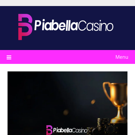
Skip
to
content
Menu