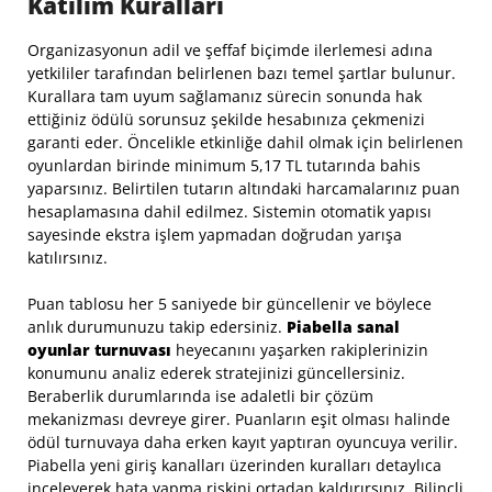
Katılım Kuralları
Organizasyonun adil ve şeffaf biçimde ilerlemesi adına
yetkililer tarafından belirlenen bazı temel şartlar bulunur.
Kurallara tam uyum sağlamanız sürecin sonunda hak
ettiğiniz ödülü sorunsuz şekilde hesabınıza çekmenizi
garanti eder. Öncelikle etkinliğe dahil olmak için belirlenen
oyunlardan birinde minimum 5,17 TL tutarında bahis
yaparsınız. Belirtilen tutarın altındaki harcamalarınız puan
hesaplamasına dahil edilmez. Sistemin otomatik yapısı
sayesinde ekstra işlem yapmadan doğrudan yarışa
katılırsınız.
Puan tablosu her 5 saniyede bir güncellenir ve böylece
anlık durumunuzu takip edersiniz.
Piabella sanal
oyunlar turnuvası
heyecanını yaşarken rakiplerinizin
konumunu analiz ederek stratejinizi güncellersiniz.
Beraberlik durumlarında ise adaletli bir çözüm
mekanizması devreye girer. Puanların eşit olması halinde
ödül turnuvaya daha erken kayıt yaptıran oyuncuya verilir.
Piabella yeni giriş kanalları üzerinden kuralları detaylıca
inceleyerek hata yapma riskini ortadan kaldırırsınız. Bilinçli