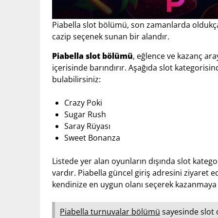
Piabella slot bölümü, son zamanlarda oldukça
cazip seçenek sunan bir alandır.
Piabella slot bölümü
, eğlence ve kazanç ara
içerisinde barındırır. Aşağıda slot kategorisi
bulabilirsiniz:
Crazy Poki
Sugar Rush
Saray Rüyası
Sweet Bonanza
Listede yer alan oyunların dışında slot katego
vardır. Piabella güncel giriş adresini ziyaret e
kendinize en uygun olanı seçerek kazanmaya b
Piabella turnuvalar bölümü
sayesinde slot 