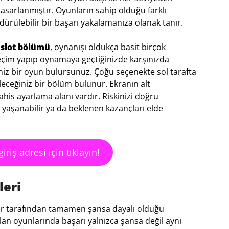
tasarlanmıştır. Oyunların sahip olduğu farklı
sürdürülebilir bir başarı yakalamanıza olanak tanır.
 slot bölümü
, oynanışı oldukça basit birçok
seçim yapıp oynamaya geçtiğinizde karşınızda
iniz bir oyun bulursunuz. Çoğu seçenekte sol tarafta
bileceğiniz bir bölüm bulunur. Ekranın alt
is ayarlama alanı vardır. Riskinizi doğru
 yaşanabilir ya da beklenen kazançları elde
iriş adresi için tıklayın!
leri
ler tarafından tamamen şansa dayalı olduğu
lan oyunlarında başarı yalnızca şansa değil aynı