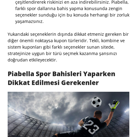
çeşitlendirerek riskinizi en aza indirebilirsiniz. Piabella,
farklı spor dallarına bahis yapma konusunda zengin
seçenekler sunduğu için bu konuda herhangi bir zorluk
yaşamazsınız.
Yukarıdaki seçeneklerin dışında dikkat etmeniz gereken bir
diğer önemli noktaysa kupon türleridir. Tekli, kombine ve
sistem kuponları gibi farklı seçenekler sunan sitede,
stratejinize uygun bir türü seçmek kazanma şansınızı
doğrudan etkileyecektir.
Piabella Spor Bahisleri Yaparken
Dikkat Edilmesi Gerekenler