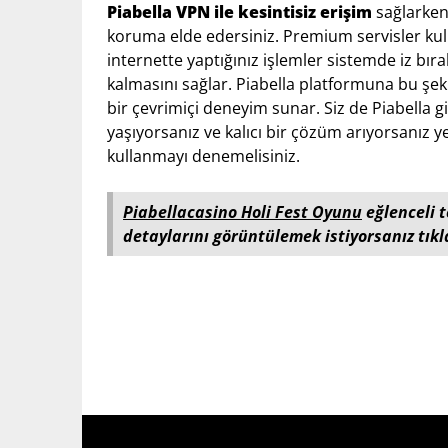
Piabella VPN ile kesintisiz erişim
sağlarken 
koruma elde edersiniz. Premium servisler kulla
internette yaptığınız işlemler sistemde iz bırak
kalmasını sağlar. Piabella platformuna bu şek
bir çevrimiçi deneyim sunar. Siz de Piabella 
yaşıyorsanız ve kalıcı bir çözüm arıyorsanız ye
kullanmayı denemelisiniz.
Piabellacasino Holi Fest Oyunu
eğlenceli t
detaylarını görüntülemek istiyorsanız tıkl