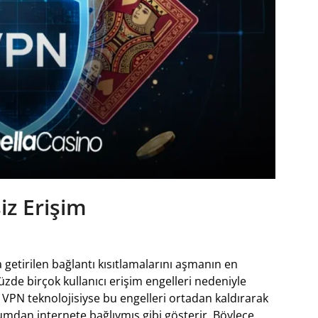
iz Erişim
getirilen bağlantı kısıtlamalarını aşmanın en
üzde birçok kullanıcı erişim engelleri nedeniyle
VPN teknolojisiyse bu engelleri ortadan kaldırarak
konumdan internete bağlıymış gibi gösterir. Böylece