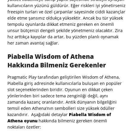
kullanıcıların yüzünü güldürür. Eğer riskleri iyi yönetirseniz
freespin turları ve özel çarpanlar sayesinde ciddi kazançlar
elde etme şansınız oldukça yüksektir. Ancak bu tür yüksek
tempolu oyunlarda dikkat etmeniz gereken en önemli
unsur bütçenizi dengeli şekilde yönetmeniz olacaktır. Zira
hız arttıkça kayıplar da artar, bu yüzden planlı oynamak
her zaman avantaj sağlar.
Piabella Wisdom of Athena
Hakkında Bilmeniz Gerekenler
Pragmatic Play tarafından geliştirilen Wisdom of Athena,
Piabella giriş adresinde kullanıcılarla buluşan en popüler
slot seçeneklerinden biridir. Oyunun en dikkat çeken
yönlerinden biri sadece tema zenginliği değil, aynı
zamanda kazanç oranlarıdır. Antik dünyanın bilgeliğini
temsil eden Athena’nın sembolleri size yüksek ödüller
kazandırır. Aşağıdaki detaylar
Piabella Wisdom of
Athena oyunu
hakkında bilmeniz gereken önemli
noktaları özetler: