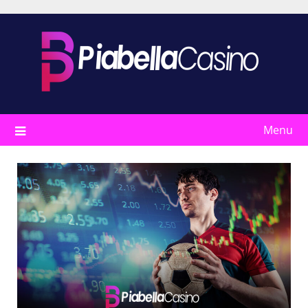
Skip
to
content
Menu