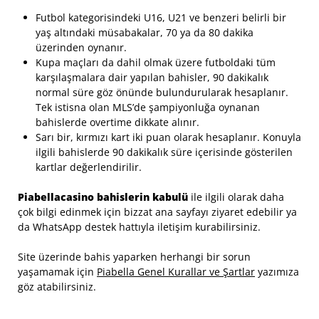
Futbol kategorisindeki U16, U21 ve benzeri belirli bir
yaş altındaki müsabakalar, 70 ya da 80 dakika
üzerinden oynanır.
Kupa maçları da dahil olmak üzere futboldaki tüm
karşılaşmalara dair yapılan bahisler, 90 dakikalık
normal süre göz önünde bulundurularak hesaplanır.
Tek istisna olan MLS’de şampiyonluğa oynanan
bahislerde overtime dikkate alınır.
Sarı bir, kırmızı kart iki puan olarak hesaplanır. Konuyla
ilgili bahislerde 90 dakikalık süre içerisinde gösterilen
kartlar değerlendirilir.
Piabellacasino bahislerin kabulü
ile ilgili olarak daha
çok bilgi edinmek için bizzat ana sayfayı ziyaret edebilir ya
da WhatsApp destek hattıyla iletişim kurabilirsiniz.
Site üzerinde bahis yaparken herhangi bir sorun
yaşamamak için
Piabella Genel Kurallar ve Şartlar
yazımıza
göz atabilirsiniz.