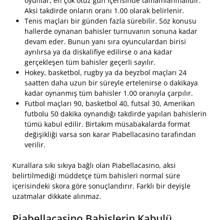
oyunlar, en çok otuz gün içerisinde tamamlanmalıdır.
Aksi takdirde onların oranı 1.00 olarak belirlenir.
Tenis maçları bir günden fazla sürebilir. Söz konusu
hallerde oynanan bahisler turnuvanın sonuna kadar
devam eder. Bunun yanı sıra oyunculardan birisi
ayrılırsa ya da diskalifiye edilirse o ana kadar
gerçekleşen tüm bahisler geçerli sayılır.
Hokey, basketbol, rugby ya da beyzbol maçları 24
saatten daha uzun bir süreyle ertelenirse o dakikaya
kadar oynanmış tüm bahisler 1.00 oranıyla çarpılır.
Futbol maçları 90, basketbol 40, futsal 30, Amerikan
futbolu 50 dakika oynandığı takdirde yapılan bahislerin
tümü kabul edilir. Birtakım müsabakalarda format
değişikliği varsa son karar Piabellacasino tarafından
verilir.
Kurallara sıkı sıkıya bağlı olan Piabellacasino, aksi
belirtilmediği müddetçe tüm bahisleri normal süre
içerisindeki skora göre sonuçlandırır. Farklı bir deyişle
uzatmalar dikkate alınmaz.
Piabellacasino Bahislerin Kabulü