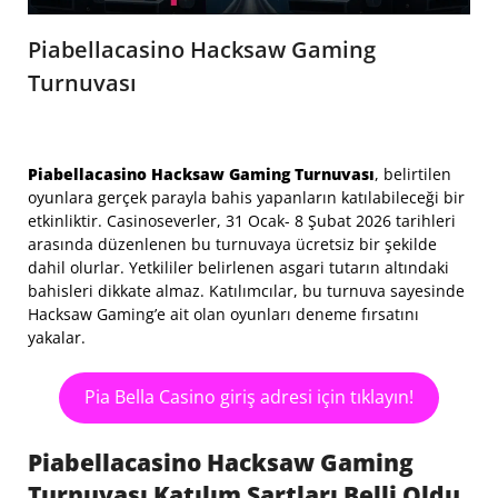
Piabellacasino Hacksaw Gaming
Turnuvası
Piabellacasino Hacksaw Gaming Turnuvası
, belirtilen
oyunlara gerçek parayla bahis yapanların katılabileceği bir
etkinliktir. Casinoseverler, 31 Ocak- 8 Şubat 2026 tarihleri
arasında düzenlenen bu turnuvaya ücretsiz bir şekilde
dahil olurlar. Yetkililer belirlenen asgari tutarın altındaki
bahisleri dikkate almaz. Katılımcılar, bu turnuva sayesinde
Hacksaw Gaming’e ait olan oyunları deneme fırsatını
yakalar.
Pia Bella Casino giriş adresi için tıklayın!
Piabellacasino Hacksaw Gaming
Turnuvası Katılım Şartları Belli Oldu