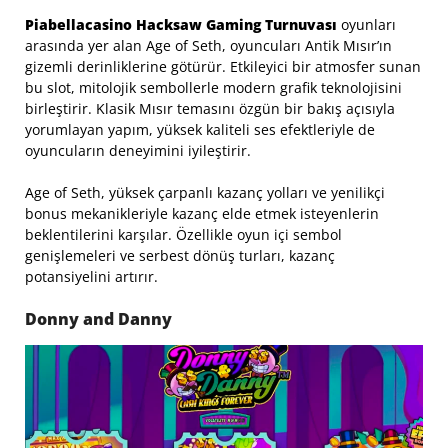
Piabellacasino Hacksaw Gaming Turnuvası
oyunları
arasında yer alan Age of Seth, oyuncuları Antik Mısır’ın
gizemli derinliklerine götürür. Etkileyici bir atmosfer sunan
bu slot, mitolojik sembollerle modern grafik teknolojisini
birleştirir. Klasik Mısır temasını özgün bir bakış açısıyla
yorumlayan yapım, yüksek kaliteli ses efektleriyle de
oyuncuların deneyimini iyileştirir.
Age of Seth, yüksek çarpanlı kazanç yolları ve yenilikçi
bonus mekanikleriyle kazanç elde etmek isteyenlerin
beklentilerini karşılar. Özellikle oyun içi sembol
genişlemeleri ve serbest dönüş turları, kazanç
potansiyelini artırır.
Donny and Danny