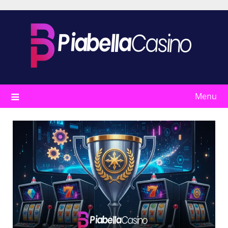
Skip
to
content
Menu