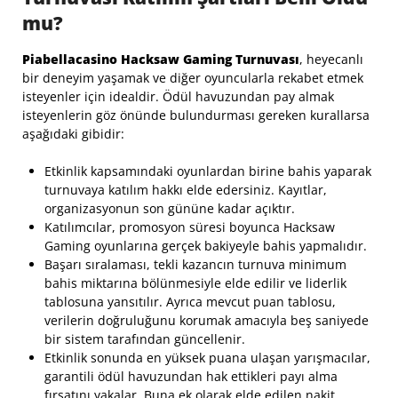
mu?
Piabellacasino Hacksaw Gaming Turnuvası
, heyecanlı
bir deneyim yaşamak ve diğer oyuncularla rekabet etmek
isteyenler için idealdir. Ödül havuzundan pay almak
isteyenlerin göz önünde bulundurması gereken kurallarsa
aşağıdaki gibidir:
Etkinlik kapsamındaki oyunlardan birine bahis yaparak
turnuvaya katılım hakkı elde edersiniz. Kayıtlar,
organizasyonun son gününe kadar açıktır.
Katılımcılar, promosyon süresi boyunca Hacksaw
Gaming oyunlarına gerçek bakiyeyle bahis yapmalıdır.
Başarı sıralaması, tekli kazancın turnuva minimum
bahis miktarına bölünmesiyle elde edilir ve liderlik
tablosuna yansıtılır. Ayrıca mevcut puan tablosu,
verilerin doğruluğunu korumak amacıyla beş saniyede
bir sistem tarafından güncellenir.
Etkinlik sonunda en yüksek puana ulaşan yarışmacılar,
garantili ödül havuzundan hak ettikleri payı alma
fırsatını yakalar. Buna ek olarak elde edilen nakit