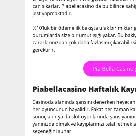
can sıkarlar. Piabellacasino da bu bilince sahi
jest yapmaktadır.
%10’luk bir ödeme ilk bakışta ufak bir miktar g
durumlarda size bir umut ışığı yakar. Bu bakiy
zararlarınızdan çok daha fazlasını çıkarabilirsini
gerektirir.
Pia Bella Casino g
Piabellacasino Haftalık Kay
Casinoda alanında şansını denerken heyecanı
her oyuncunun hayalidir. Fakat her zaman ka
sonuçlanır ya da slot oyunlarında şans yanın
yanınızda olmak ve kayıplarınızı telafi etmek 
seçeneğini sunar.