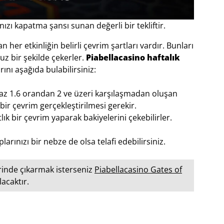
ızı kapatma şansı sunan değerli bir tekliftir.
her etkinliğin belirli çevrim şartları vardır. Bunları
uz bir şekilde çekerler.
Piabellacasino haftalık
rını aşağıda bulabilirsiniz:
n az 1.6 orandan 2 ve üzeri karşılaşmadan oluşan
 bir çevrim gerçekleştirilmesi gerekir.
ık bir çevrim yaparak bakiyelerini çekebilirler.
larınızı bir nebze de olsa telafi edebilirsiniz.
rinde çıkarmak isterseniz
Piabellacasino Gates of
acaktır.