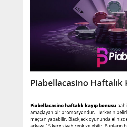
Piabellacasino Haftalık
Piabellacasino haftalık kayıp
bonusu
bahi
amaçlayan bir promosyondur. Herkesin belirli
maçtan yapabilir, Blackjack oyununda elinizde 
arkaya 15 kere siyah renk gelebilir. Bunların 