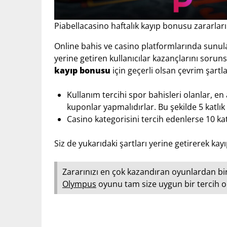
Piabellacasino haftalık kayıp bonusu zararların
Online bahis ve casino platformlarında sunulan 
yerine getiren kullanıcılar kazançlarını soruns
kayıp
bonusu
için geçerli olsan çevrim şartla
Kullanım tercihi spor bahisleri olanlar, e
kuponlar yapmalıdırlar. Bu şekilde 5 katlık
Casino kategorisini tercih edenlerse 10 katl
Siz de yukarıdaki şartları yerine getirerek kayıp
Zararınızı en çok kazandıran oyunlardan bi
Olympus
oyunu tam size uygun bir tercih ol