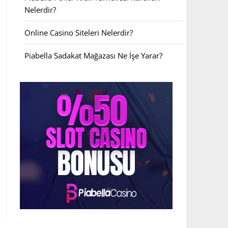
Nelerdir?
Online Casino Siteleri Nelerdir?
Piabella Sadakat Mağazası Ne İşe Yarar?