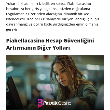
Yukarıdaki adımları izledikten sonra, Piabellacasino
hesabınıza her giriş yapışınızda, sizden doğrulama
uygulamanız üzerinden alacağınız dinamik bir kod
istenecektir. Kod her 60 saniyede bir yenilendiği için, hızlı
davranmanız ve doğru kodu girdiğinizden emin olmanız
gerekir.
Piabellacasino Hesap Güvenliğini
Artırmanın Diğer Yolları