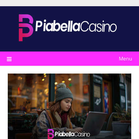
Skip
to
content
Menu