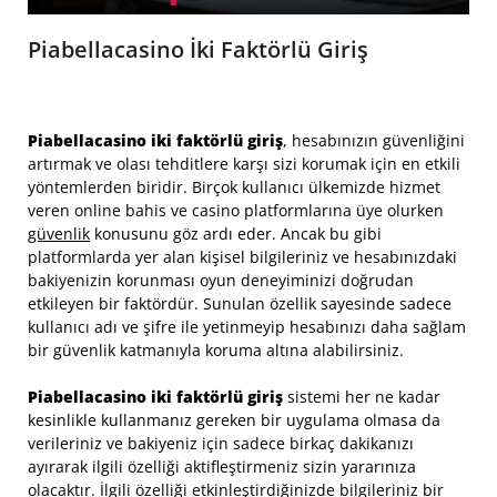
Piabellacasino İki Faktörlü Giriş
Piabellacasino iki faktörlü giriş
, hesabınızın güvenliğini
artırmak ve olası tehditlere karşı sizi korumak için en etkili
yöntemlerden biridir. Birçok kullanıcı ülkemizde hizmet
veren online bahis ve casino platformlarına üye olurken
güvenlik
konusunu göz ardı eder. Ancak bu gibi
platformlarda yer alan kişisel bilgileriniz ve hesabınızdaki
bakiyenizin korunması oyun deneyiminizi doğrudan
etkileyen bir faktördür. Sunulan özellik sayesinde sadece
kullanıcı adı ve şifre ile yetinmeyip hesabınızı daha sağlam
bir güvenlik katmanıyla koruma altına alabilirsiniz.
Piabellacasino iki faktörlü giriş
sistemi her ne kadar
kesinlikle kullanmanız gereken bir uygulama olmasa da
verileriniz ve bakiyeniz için sadece birkaç dakikanızı
ayırarak ilgili özelliği aktifleştirmeniz sizin yararınıza
olacaktır. İlgili özelliği etkinleştirdiğinizde bilgileriniz bir