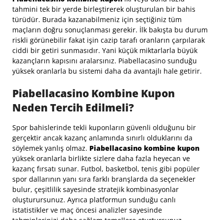
tahmini tek bir yerde birleştirerek oluşturulan bir bahis
türüdür. Burada kazanabilmeniz için seçtiğiniz tüm
maçların doğru sonuçlanması gerekir. İlk bakışta bu durum
riskli görünebilir fakat işin cazip tarafı oranların çarpılarak
ciddi bir getiri sunmasıdır. Yani küçük miktarlarla büyük
kazançların kapısını aralarsınız. Piabellacasino sunduğu
yüksek oranlarla bu sistemi daha da avantajlı hale getirir.
Piabellacasino Kombine Kupon
Neden Tercih Edilmeli?
Spor bahislerinde tekli kuponların güvenli olduğunu bir
gerçektir ancak kazanç anlamında sınırlı olduklarını da
söylemek yanlış olmaz.
Piabellacasino kombine kupon
yüksek oranlarla birlikte sizlere daha fazla heyecan ve
kazanç fırsatı sunar. Futbol, basketbol, tenis gibi popüler
spor dallarının yanı sıra farklı branşlarda da seçenekler
bulur, çeşitlilik sayesinde stratejik kombinasyonlar
oluşturursunuz. Ayrıca platformun sunduğu canlı
istatistikler ve maç öncesi analizler sayesinde