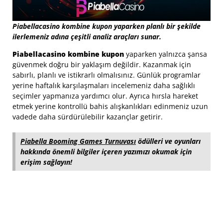
Piabellacasino kombine kupon yaparken planlı bir şekilde
ilerlemeniz adına çeşitli analiz araçları sunar.
Piabellacasino kombine kupon
yaparken yalnızca şansa
güvenmek doğru bir yaklaşım değildir. Kazanmak için
sabırlı, planlı ve istikrarlı olmalısınız. Günlük programlar
yerine haftalık karşılaşmaları incelemeniz daha sağlıklı
seçimler yapmanıza yardımcı olur. Ayrıca hırsla hareket
etmek yerine kontrollü bahis alışkanlıkları edinmeniz uzun
vadede daha sürdürülebilir kazançlar getirir.
Piabella Booming Games Turnuvası
ödülleri ve oyunları
hakkında önemli bilgiler içeren yazımızı okumak için
erişim sağlayın!