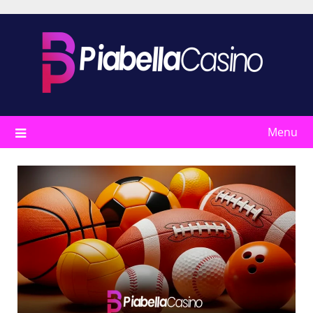
Skip
to
content
Menu