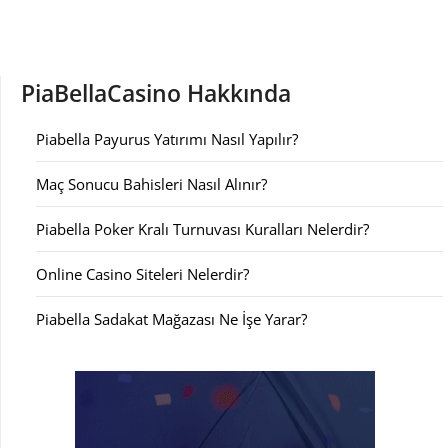
PiaBellaCasino Hakkında
Piabella Payurus Yatırımı Nasıl Yapılır?
Maç Sonucu Bahisleri Nasıl Alınır?
Piabella Poker Kralı Turnuvası Kuralları Nelerdir?
Online Casino Siteleri Nelerdir?
Piabella Sadakat Mağazası Ne İşe Yarar?