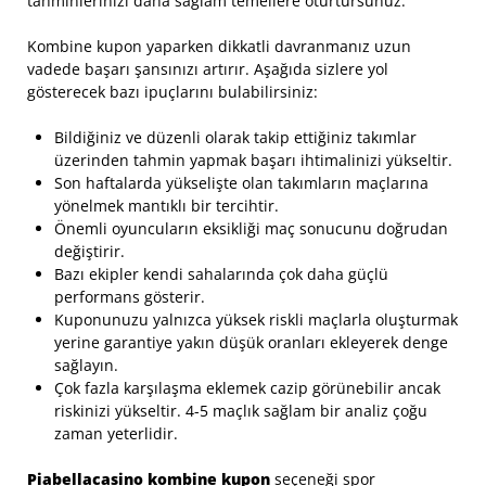
tahminlerinizi daha sağlam temellere oturtursunuz.
Kombine kupon yaparken dikkatli davranmanız uzun
vadede başarı şansınızı artırır. Aşağıda sizlere yol
gösterecek bazı ipuçlarını bulabilirsiniz:
Bildiğiniz ve düzenli olarak takip ettiğiniz takımlar
üzerinden tahmin yapmak başarı ihtimalinizi yükseltir.
Son haftalarda yükselişte olan takımların maçlarına
yönelmek mantıklı bir tercihtir.
Önemli oyuncuların eksikliği maç sonucunu doğrudan
değiştirir.
Bazı ekipler kendi sahalarında çok daha güçlü
performans gösterir.
Kuponunuzu yalnızca yüksek riskli maçlarla oluşturmak
yerine garantiye yakın düşük oranları ekleyerek denge
sağlayın.
Çok fazla karşılaşma eklemek cazip görünebilir ancak
riskinizi yükseltir. 4-5 maçlık sağlam bir analiz çoğu
zaman yeterlidir.
Piabellacasino kombine kupon
seçeneği spor