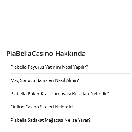
PiaBellaCasino Hakkında
Piabella Payurus Yatırımı Nasıl Yapılır?
Maç Sonucu Bahisleri Nasıl Alınır?
Piabella Poker Kralı Turnuvası Kuralları Nelerdir?
Online Casino Siteleri Nelerdir?
Piabella Sadakat Mağazası Ne İşe Yarar?