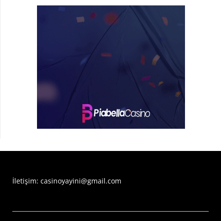
İletişim: casinoyayini@gmail.com