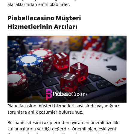
alacaklarından emin olabilirler.
Piabellacasino Müşteri
Hizmetlerinin Artıları
Piabellacasino müşteri hizmetleri sayesinde yaşadığınız
sorunlara anlık çözümler bulursunuz.
Bir bahis sitesini rakiplerinden ayıran en önemli özellik
kullanıcılarına verdiği değerdir. Önemli olan, eski yeni