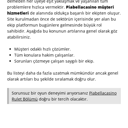
demeden her üyeye eşit yaklaşmak ve yaşanılan tüm
problemlere hızlıca vermektir.
Piabellacasino müşteri
hizmetleri
de alanında oldukça başarılı bir ekipten oluşur.
Site kurulmadan önce de sektörün içerisinde yer alan bu
ekip platformun bugünlere gelmesinde büyük rol
sahibidir. Aşağıda bu konunun artılarına genel olarak göz
atabilirsiniz.
Müşteri odaklı hızlı çözümler.
Tüm konulara hakim çalışanlar.
Sorunları çözmeye çalışan saygılı bir ekip.
Bu listeyi daha da fazla uzatmak mümkündür ancak genel
olarak artıları bu şekilde sıralamak doğru olur.
Sorunsuz bir oyun deneyimi arıyorsanız
Piabellacasino
Rulet Bölümü
doğru bir tercih olacaktır.