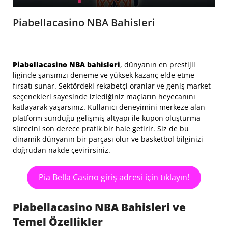
Piabellacasino NBA Bahisleri
Piabellacasino NBA bahisleri
, dünyanın en prestijli
liginde şansınızı deneme ve yüksek kazanç elde etme
fırsatı sunar. Sektördeki rekabetçi oranlar ve geniş market
seçenekleri sayesinde izlediğiniz maçların heyecanını
katlayarak yaşarsınız. Kullanıcı deneyimini merkeze alan
platform sunduğu gelişmiş altyapı ile kupon oluşturma
sürecini son derece pratik bir hale getirir. Siz de bu
dinamik dünyanın bir parçası olur ve basketbol bilginizi
doğrudan nakde çevirirsiniz.
Pia Bella Casino giriş adresi için tıklayın!
Piabellacasino NBA Bahisleri ve
Temel Özellikler