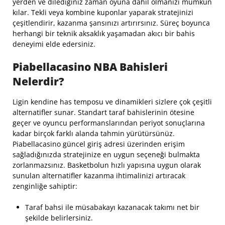
yerden ve dilediğiniz zaman oyuna dahil olmanızı mümkün
kılar. Tekli veya kombine kuponlar yaparak stratejinizi
çeşitlendirir, kazanma şansınızı artırırsınız. Süreç boyunca
herhangi bir teknik aksaklık yaşamadan akıcı bir bahis
deneyimi elde edersiniz.
Piabellacasino NBA Bahisleri
Nelerdir?
Ligin kendine has temposu ve dinamikleri sizlere çok çeşitli
alternatifler sunar. Standart taraf bahislerinin ötesine
geçer ve oyuncu performanslarından periyot sonuçlarına
kadar birçok farklı alanda tahmin yürütürsünüz.
Piabellacasino güncel giriş adresi üzerinden erişim
sağladığınızda stratejinize en uygun seçeneği bulmakta
zorlanmazsınız. Basketbolun hızlı yapısına uygun olarak
sunulan alternatifler kazanma ihtimalinizi artıracak
zenginliğe sahiptir:
Taraf bahsi ile müsabakayı kazanacak takımı net bir
şekilde belirlersiniz.