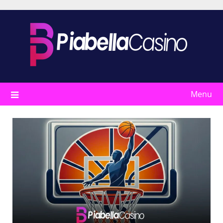
Skip
to
content
Menu