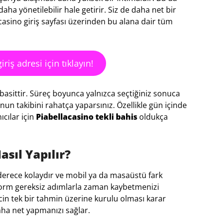
 daha yönetilebilir hale getirir. Siz de daha net bir
asino giriş sayfası üzerinden bu alana dair tüm
iriş adresi için tıklayın!
asittir. Süreç boyunca yalnızca seçtiğiniz sonuca
un takibini rahatça yaparsınız. Özellikle gün içinde
cılar için
Piabellacasino tekli bahis
oldukça
asıl Yapılır?
erece kolaydır ve mobil ya da masaüstü fark
tform gereksiz adımlarla zaman kaybetmenizi
ecin tek bir tahmin üzerine kurulu olması karar
aha net yapmanızı sağlar.