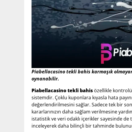
Piabellacasino tekli bahis karmaşık olmayan
oynanabilir.
Piabellacasino tekli bahis
özellikle kontrolü
sistemdir. Çoklu kuponlara kıyasla hata payı
değerlendirilmesini sağlar. Sadece tek bir so
kararlarınızın daha sağlam verilmesine yardı
istatistik ve veri odaklı içerikler sayesinde d
inceleyerek daha bilinçli bir tahminde bulun