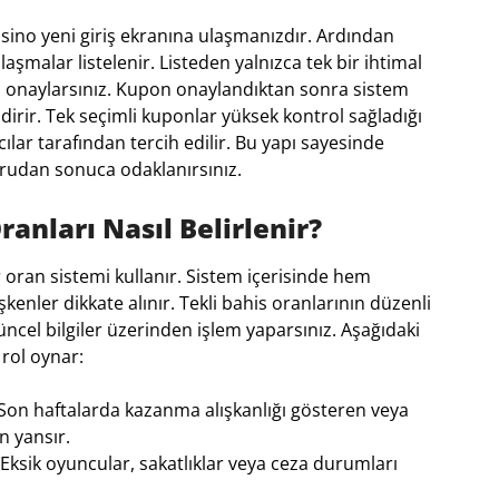
asino yeni giriş ekranına ulaşmanızdır. Ardından
aşmalar listelenir. Listeden yalnızca tek bir ihtimal
nu onaylarsınız. Kupon onaylandıktan sonra sistem
irir. Tek seçimli kuponlar yüksek kontrol sağladığı
ıcılar tarafından tercih edilir. Bu yapı sayesinde
udan sonuca odaklanırsınız.
ranları Nasıl Belirlenir?
 oran sistemi kullanır. Sistem içerisinde hem
enler dikkate alınır. Tekli bahis oranlarının düzenli
cel bilgiler üzerinden işlem yaparsınız. Aşağıdaki
 rol oynar:
. Son haftalarda kazanma alışkanlığı gösteren veya
 yansır.
 Eksik oyuncular, sakatlıklar veya ceza durumları