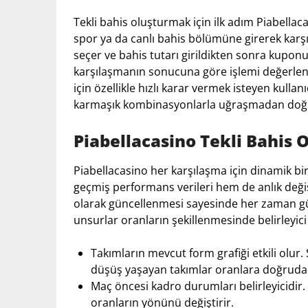
Tekli bahis oluşturmak için ilk adım Piabellac
spor ya da canlı bahis bölümüne girerek karşıl
seçer ve bahis tutarı girildikten sonra kupo
karşılaşmanın sonucuna göre işlemi değerlend
için özellikle hızlı karar vermek isteyen kullan
karmaşık kombinasyonlarla uğraşmadan doğr
Piabellacasino Tekli Bahis O
Piabellacasino her karşılaşma için dinamik bir
geçmiş performans verileri hem de anlık değişk
olarak güncellenmesi sayesinde her zaman gün
unsurlar oranların şekillenmesinde belirleyici
Takımların mevcut form grafiği etkili olur
düşüş yaşayan takımlar oranlara doğrudan
Maç öncesi kadro durumları belirleyicidir.
oranların yönünü değiştirir.