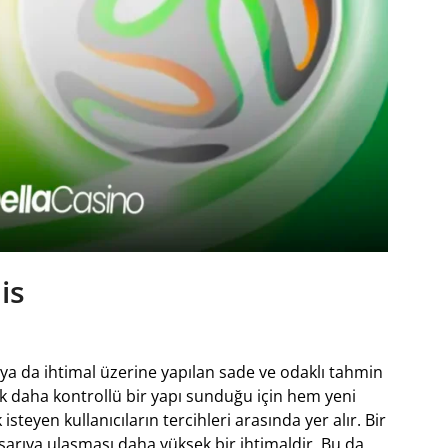
is
 ya da ihtimal üzerine yapılan sade ve odaklı tahmin
ok daha kontrollü bir yapı sunduğu için hem yeni
steyen kullanıcıların tercihleri arasında yer alır. Bir
rıya ulaşması daha yüksek bir ihtimaldir. Bu da