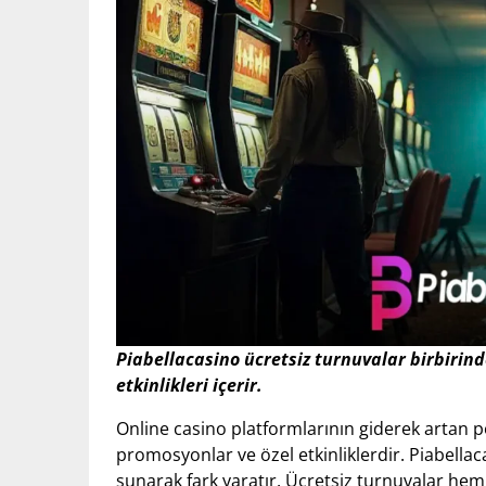
Piabellacasino ücretsiz turnuvalar birbirind
etkinlikleri içerir.
Online casino platformlarının giderek artan p
promosyonlar ve özel etkinliklerdir. Piabella
sunarak fark yaratır. Ücretsiz turnuvalar hem 