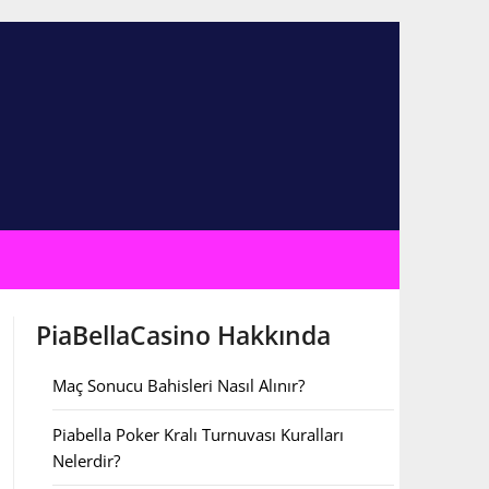
PiaBellaCasino Hakkında
Maç Sonucu Bahisleri Nasıl Alınır?
Piabella Poker Kralı Turnuvası Kuralları
Nelerdir?