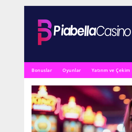
Skip
to
content
Bonuslar
Oyunlar
Yatırım ve Çekim