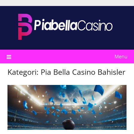
Skip
to
content
Menu
Kategori:
Pia Bella Casino Bahisler