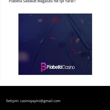
Piabella Sadakat Mağazası Ne İşe Yarar?
İletişim: casinoyayini@gmail.com