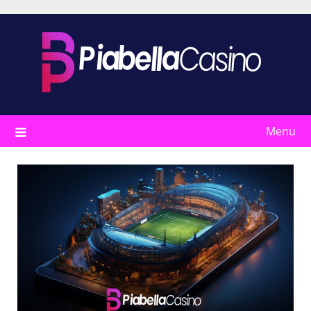
Skip
to
content
Menu