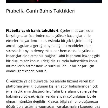
Piabella Canlı Bahis Taktikleri
Piabella canlı bahis taktikleri
, üyelerin devam eden
karşılaşmalar üzerinden daha yüksek kazançlar elde
etmelerine yardımcı olur. Aslında birçok kişinin bildiği
ancak uygulama gereği duymadığı bu maddeler hem
stressiz bir oyun deneyimi sunar hem de daha yüksek
kazançlar elde etmenizi sağlar. Tabii ki garanti kazanç gibi
bir durum söz konusu değildir. Burada bahsedilen konu
ihtimallerin artmasıdır ve sürdürülebilir bir başarı için
olması gerekende budur.
Ülkemizde ya da dünyada, bu alanda hizmet veren bir
platforma üyeliği bulunan kişiler, spor bahislerinden çok
iyi anladıklarını düşünürler. Tabii ki aralarında gerçekten
hakimiyeti yüksek kişiler vardır ancak çoğunluğun böyle
olması mümkün değildir. Kısaca, bilgi sahibi olduğunuzu
düşünüp araştırma yapmadan karşılaşmaları kuponunuza