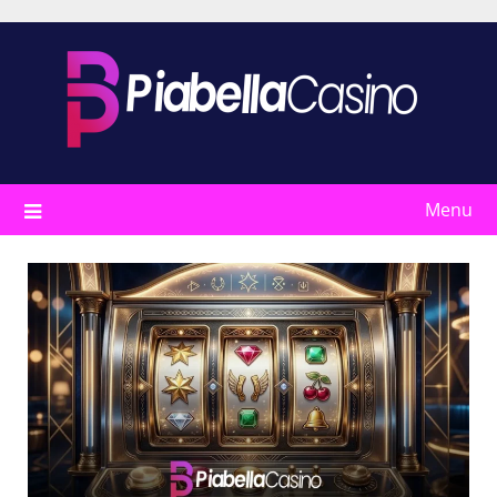
Skip
to
content
Menu