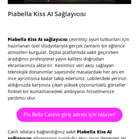
Piabella Kiss AI Sağlayıcısı
Piabella Kiss AI sağlayıcısı
çevrimiçi oyun tutkunları için
hazırlanan özel stüdyolarıyla gerçek zamanlı bir eğlence
atmosferi kurgular. Dijital platformda vakit geçirirken
aradığınız profesyonel yayın kalitesi doğrudan
ekranlarınıza aktarılır. Kesintisiz veri akışı sağlayan
teknolojik donanımlar sayesinde masalardaki her anı en
ince ayrıntısına kadar takip edersiniz. Lobilerdeki yerinizi
aldığınızda karşınıza çıkan yüksek çözünürlüklü görseller
fiziksel bir kumarhanedeki ambiyansı hissetmenize
yardımcı olur.
Pia Bella Casino giriş adresi için tıklayın!
Canlı odalara bağlandığınız vakit
Piabella Kiss AI
sağlayıcısı
altyapısının sunduğu akıcı oyun deneyimi ön