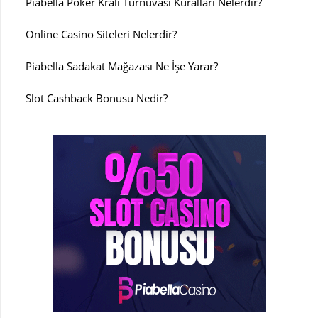
Piabella Poker Kralı Turnuvası Kuralları Nelerdir?
Online Casino Siteleri Nelerdir?
Piabella Sadakat Mağazası Ne İşe Yarar?
Slot Cashback Bonusu Nedir?