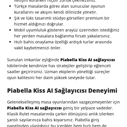
iletişim kurarken hiçbir zorluk çekmezsiniz.
Türkçe masalarda görev alan sunucular oyunun
kurallarını ve akışını kendi dilinizde yönetir.
Şık ve lüks tasarımlı stüdyo görselleri premium bir
hizmet aldığınızı doğrular.
Mobil uyumluluk gösteren arayüz üzerinden istediğiniz
her yerden masalara bağlanma fırsatı yakalarsınız.
Hızlı bahis onaylama özelliği ardışık turlar arasında
vakit kaybetmenizi önler.
Sunulan imkanlar eşliğinde
Piabella Kiss AI sağlayıcısı
lobilerinde kendinize has stratejiler geliştirip eğlenceli
saatler geçirirsiniz. Uzman ekiplerin yönettiği süreçler
oyun kalitesini her daim yüksek seviyede tutar.
Piabella Kiss AI Sağlayıcısı Deneyimi
Gelenekselleşmiş masa oyunlarından vazgeçemeyenler için
Piabella Kiss AI sağlayıcısı
geniş bir yelpaze vadeder.
Klasik Rulet masalarında çarkın dönüşünü anlık izlerken
şanslı sayılarınıza bahis koyarsınız. Piabella giriş
panelinden ulaştığınız bu içerikler hem hızlı hem de