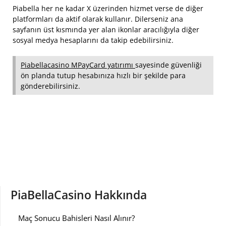
Piabella her ne kadar X üzerinden hizmet verse de diğer
platformları da aktif olarak kullanır. Dilerseniz ana
sayfanın üst kısmında yer alan ikonlar aracılığıyla diğer
sosyal medya hesaplarını da takip edebilirsiniz.
Piabellacasino MPayCard yatırımı
sayesinde güvenliği
ön planda tutup hesabınıza hızlı bir şekilde para
gönderebilirsiniz.
PiaBellaCasino Hakkında
Maç Sonucu Bahisleri Nasıl Alınır?