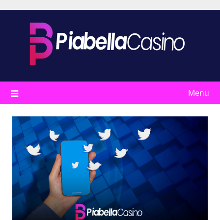
Skip
to
content
Menu