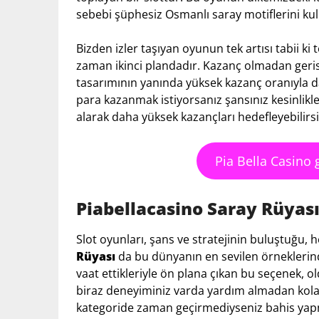
sebebi şüphesiz Osmanlı saray motiflerini ku
Bizden izler taşıyan oyunun tek artısı tabii ki 
zaman ikinci plandadır. Kazanç olmadan geris
tasarımının yanında yüksek kazanç oranıyla d
para kazanmak istiyorsanız şansınız kesinlikl
alarak daha yüksek kazançları hedefleyebilirsi
Pia Bella Casino g
Piabellacasino Saray Rüyas
Slot oyunları, şans ve stratejinin buluştuğu,
Rüyası
da bu dünyanın en sevilen örneklerin
vaat ettikleriyle ön plana çıkan bu seçenek, o
biraz deneyiminiz varda yardım almadan kolay
kategoride zaman geçirmediyseniz bahis ya