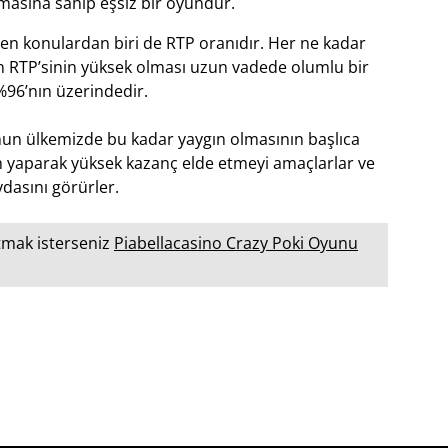
masına sahip eşsiz bir oyundur.
len konulardan biri de RTP oranıdır. Her ne kadar
 RTP’sinin yüksek olması uzun vadede olumlu bir
%96’nın üzerindedir.
nun ülkemizde bu kadar yaygın olmasının başlıca
arm yaparak yüksek kazanç elde etmeyi amaçlarlar ve
dasını görürler.
atmak isterseniz
Piabellacasino Crazy Poki Oyunu