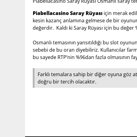
Piabellacasino Saray Rüyası Osmanlı saray te
Piabellacasino Saray Rüyası
için merak edi
kesin kazanç anlamına gelmese de bir oyunun
değerdir. Kaldı ki Saray Rüyası için bu değer 
Osmanlı temasının yansıtıldığı bu slot oyunu
sebebi de bu oran diyebiliriz. Kullanıcılar f
bu sayede RTP’nin %96dan fazla olmasının fay
Farklı temalara sahip bir diğer oyuna göz 
doğru bir tercih olacaktır.